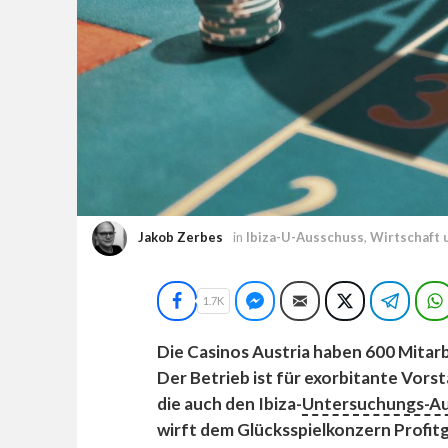
Jakob Zerbes
in
Ibiza-U-Ausschuss
,
Wirtschaft 
Facebook
Facebook Messenger
E-Mail
Twitter
Teleg
1.7K
Die Casinos Austria haben 600 Mita
Der Betrieb ist für exorbitante Vor
die auch den Ibiza-
Untersuchungs-A
wirft dem Glücksspielkonzern Profitg