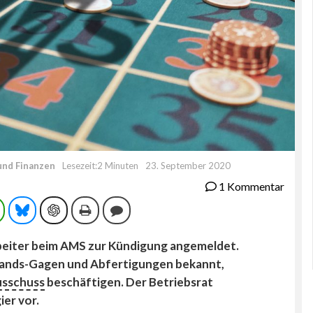
und Finanzen
Lesezeit:2 Minuten
23. September 2020
1 Kommentar
ram
WhatsApp
Bluesky
ChatGPT
Drucken
Kommentieren
rbeiter beim AMS zur Kündigung angemeldet.
stands-Gagen und Abfertigungen bekannt,
usschuss
beschäftigen. Der Betriebsrat
ier vor.