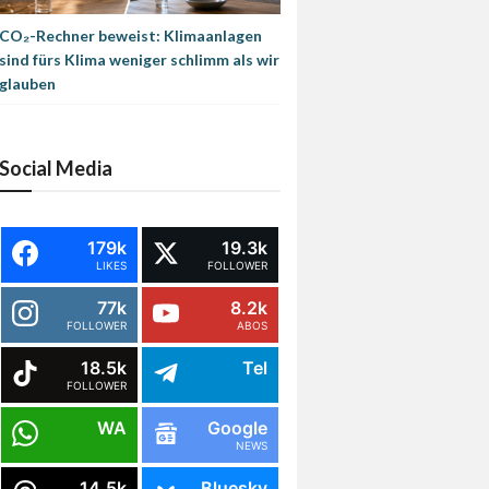
CO₂-Rechner beweist: Klimaanlagen
sind fürs Klima weniger schlimm als wir
glauben
Social Media
179k
19.3k
LIKES
FOLLOWER
77k
8.2k
FOLLOWER
ABOS
18.5k
Tel
FOLLOWER
WA
Google
NEWS
14.5k
Bluesky