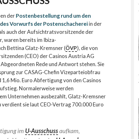
-AUSSCHUSS
gen der
Postenbestellung rund um den
 des Vorwurfs der Postenschacherei
in der
ls auch der Aufsichtratsvorsitzende der
, waren bereits im Ibiza-
ch Bettina Glatz-Kremsner (
ÖVP
), die von
rsitzenden (CEO) der Casinos Austria AG
 Abgeordneten Rede und Antwort stehen. Sie
resprung zur CASAG-Chefin Vizeparteiobfrau
d 1,6 Mio. Euro Abfertigung von den Casinos
 aufstieg. Normalerweise werden
dem Unternehmen ausbezahlt, Glatz-Kremsner
u verdient sie laut CEO-Vertrag 700.000 Euro
rtigung im
U-Ausschuss
aufkam,