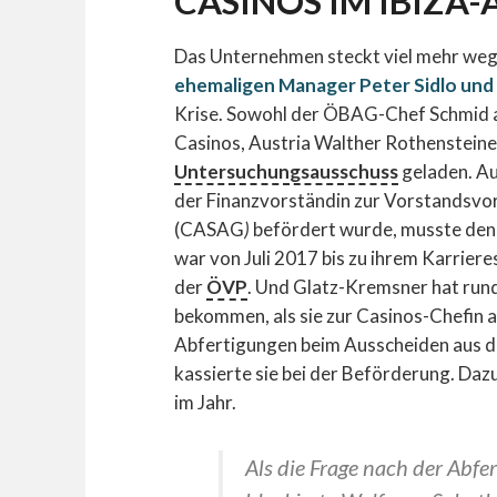
CASINOS IM IBIZA
Das Unternehmen steckt viel mehr we
ehemaligen Manager Peter Sidlo und
Krise. Sowohl der ÖBAG-Chef Schmid a
Casinos, Austria Walther Rothensteiner
Untersuchungsausschuss
geladen. Au
der Finanzvorständin zur Vorstandsvo
(CASAG
)
befördert wurde, musste den
war von Juli 2017 bis zu ihrem Karrie
der
ÖVP
. Und Glatz-Kremsner hat run
bekommen, als sie zur Casinos-Chefin
Abfertigungen beim Ausscheiden aus 
kassierte sie bei der Beförderung. Daz
im Jahr.
Als die Frage nach der Abfe