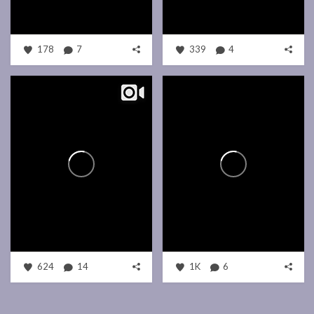
178
7
339
4
624
14
1K
6