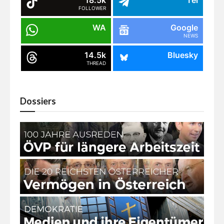
FOLLOWER
WA
Google
NEWS
14.5k
Bluesky
THREAD
Dossiers