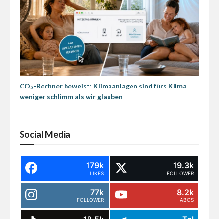
CO₂-Rechner beweist: Klimaanlagen sind fürs Klima
weniger schlimm als wir glauben
Social Media
179k
19.3k
LIKES
FOLLOWER
77k
8.2k
FOLLOWER
ABOS
18.5k
Tel