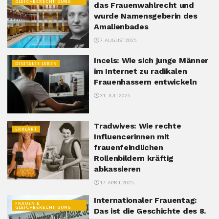
GLEICHBERECHTIGUNG
das Frauenwahlrecht und
wurde Namensgeberin des
Amalienbades
7. AUGUST 2025
Incels: Wie sich junge Männer
DIGITALES LEBEN
im Internet zu radikalen
Frauenhassern entwickeln
31. JULI 2025
Tradwives: Wie rechte
ERKLÄRT
Influencerinnen mit
frauenfeindlichen
Rollenbildern kräftig
abkassieren
17. APRIL 2025
Internationaler Frauentag:
FRAUEN &
GLEICHBERECHTIGUNG
Das ist die Geschichte des 8.