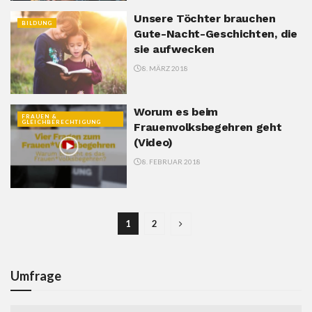
Unsere Töchter brauchen
BILDUNG
Gute-Nacht-Geschichten, die
sie aufwecken
8. MÄRZ 2018
Worum es beim
FRAUEN &
GLEICHBERECHTIGUNG
Frauenvolksbegehren geht
(Video)
8. FEBRUAR 2018
1
2
Umfrage