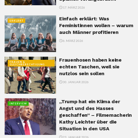
17. MÄRZ 2026
Einfach erklärt: Was
ERKLÄRT
Feministinnen wollen – warum
auch Männer profitieren
6. MÄRZ 2026
Frauenhosen haben keine
FRAUEN &
GLEICHBERECHTIGUNG
echten Taschen, weil sie
nutzlos sein sollen
30. JANUAR 2026
„Trump hat ein Klima der
INTERVIEW
Angst und des Hasses
geschaffen” – Filmemacherin
Kathy Leichter über die
Situation in den USA
23. JANUAR 2026