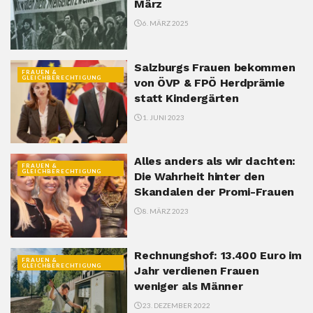
März
6. MÄRZ 2025
Salzburgs Frauen bekommen
FRAUEN &
GLEICHBERECHTIGUNG
von ÖVP & FPÖ Herdprämie
statt Kindergärten
1. JUNI 2023
Alles anders als wir dachten:
FRAUEN &
GLEICHBERECHTIGUNG
Die Wahrheit hinter den
Skandalen der Promi-Frauen
8. MÄRZ 2023
Rechnungshof: 13.400 Euro im
FRAUEN &
GLEICHBERECHTIGUNG
Jahr verdienen Frauen
weniger als Männer
23. DEZEMBER 2022