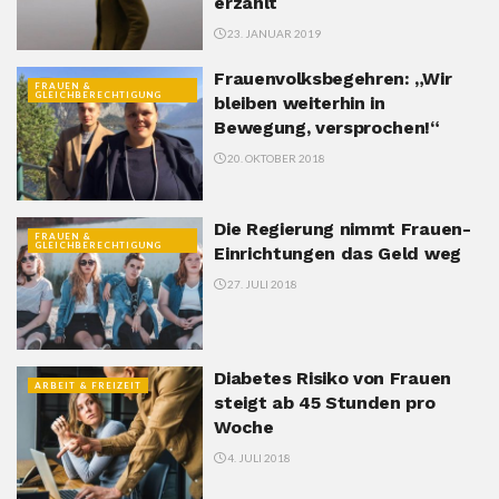
erzählt
23. JANUAR 2019
Frauenvolksbegehren: „Wir
FRAUEN &
GLEICHBERECHTIGUNG
bleiben weiterhin in
Bewegung, versprochen!“
20. OKTOBER 2018
Die Regierung nimmt Frauen-
FRAUEN &
GLEICHBERECHTIGUNG
Einrichtungen das Geld weg
27. JULI 2018
Diabetes Risiko von Frauen
ARBEIT & FREIZEIT
steigt ab 45 Stunden pro
Woche
4. JULI 2018