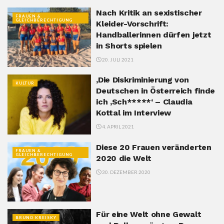
Nach Kritik an sexistischer
FRAUEN &
GLEICHBERECHTIGUNG
Kleider-Vorschrift:
Handballerinnen dürfen jetzt
in Shorts spielen
20. JULI 2021
‚Die Diskriminierung von
KULTUR
Deutschen in Österreich finde
ich ‚Sch*****‘ – Claudia
Kottal im Interview
4. APRIL 2021
Diese 20 Frauen veränderten
FRAUEN &
GLEICHBERECHTIGUNG
2020 die Welt
30. DEZEMBER 2020
Für eine Welt ohne Gewalt
BRUNO KREISKY