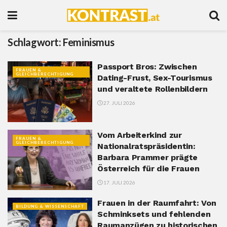
Schlagwort:
Feminismus
Passport Bros: Zwischen
FRAUEN &
GLEICHBERECHTIGUNG
Dating-Frust, Sex-Tourismus
und veraltete Rollenbildern
27. JULI 2026
Vom Arbeiterkind zur
FRAUEN &
GLEICHBERECHTIGUNG
Nationalratspräsidentin:
Barbara Prammer prägte
Österreich für die Frauen
17. JULI 2026
Frauen in der Raumfahrt: Von
BILDUNG & WISSENSCHAFT
Schminksets und fehlenden
Raumanzügen zu historischen