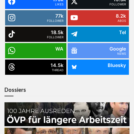
LIKES
FOLLOWER
77k
8.2k
FOLLOWER
ABOS
18.5k
Tel
FOLLOWER
WA
Google
NEWS
14.5k
Bluesky
THREAD
Dossiers