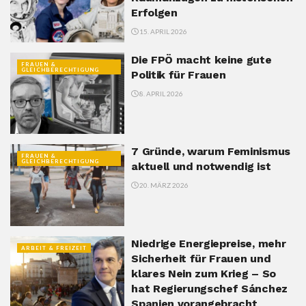
Erfolgen
15. APRIL 2026
Die FPÖ macht keine gute
FRAUEN &
GLEICHBERECHTIGUNG
Politik für Frauen
8. APRIL 2026
7 Gründe, warum Feminismus
FRAUEN &
GLEICHBERECHTIGUNG
aktuell und notwendig ist
20. MÄRZ 2026
Niedrige Energiepreise, mehr
ARBEIT & FREIZEIT
Sicherheit für Frauen und
klares Nein zum Krieg – So
hat Regierungschef Sánchez
Spanien vorangebracht