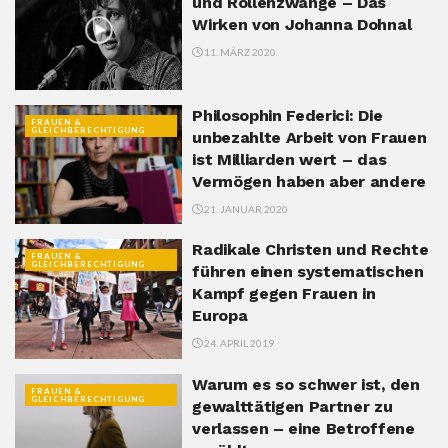
und Rollenzwänge – Das
Wirken von Johanna Dohnal
11. MÄRZ 2020
Philosophin Federici: Die
FRAUEN &
GLEICHBERECHTIGUNG
unbezahlte Arbeit von Frauen
ist Milliarden wert – das
Vermögen haben aber andere
21. JANUAR 2020
Radikale Christen und Rechte
FRAUEN &
GLEICHBERECHTIGUNG
führen einen systematischen
Kampf gegen Frauen in
Europa
24. APRIL 2019
Warum es so schwer ist, den
FRAUEN &
GLEICHBERECHTIGUNG
gewalttätigen Partner zu
verlassen – eine Betroffene