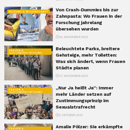
Von Crash-Dummies bis zur
BILDUNG & WISSENSCHAFT
Zahnpasta: Wo Frauen in der
Forschung jahrelang
übersehen wurden
26. NOVEMBER 2025
Beleuchtete Parks, breitere
FRAUEN &
GLEICHBERECHTIGUNG
Gehsteige, mehr Toiletten:
Was sich ändert, wenn Frauen
Städte planen
17. NOVEMBER 2025
„Nur Ja heißt Ja“: Immer
FRAUEN &
GLEICHBERECHTIGUNG
mehr Länder setzen auf
Zustimmungsprinzip im
Sexualstrafrecht
3. OKTOBER 2025
Amalie Pölzer: Sie erkämpfte
FRAUEN &