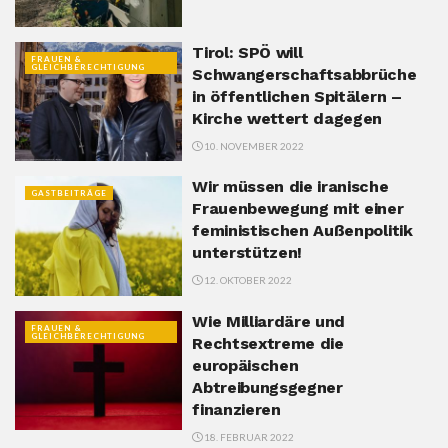
Tirol: SPÖ will
FRAUEN &
GLEICHBERECHTIGUNG
Schwangerschaftsabbrüche
in öffentlichen Spitälern –
Kirche wettert dagegen
10. NOVEMBER 2022
Wir müssen die iranische
GASTBEITRÄGE
Frauenbewegung mit einer
feministischen Außenpolitik
unterstützen!
12. OKTOBER 2022
Wie Milliardäre und
FRAUEN &
GLEICHBERECHTIGUNG
Rechtsextreme die
europäischen
Abtreibungsgegner
finanzieren
18. FEBRUAR 2022