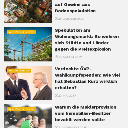
auf Gewinn aus
Bodenspekulation
25. OKTOBER 2019
Spekulation am
WOHNEN & MIETE
Wohnungsmarkt: So wehren
sich Städte und Länder
gegen die Preisexplosion
14. AUGUST 2019
Verdeckte ÖVP-
NACHRICHTEN
Wahlkampfspenden: Wie viel
hat Sebastian Kurz wirklich
erhalten?
20. MAI 2019
Warum die Maklerprovision
WOHNEN & MIETE
vom Immobilien-Besitzer
bezahlt werden sollte
27. NOVEMBER 2018