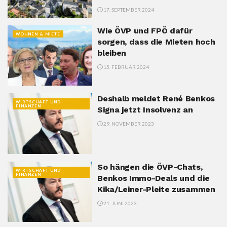
17. SEPTEMBER 2024
Wie ÖVP und FPÖ dafür
WOHNEN & MIETE
sorgen, dass die Mieten hoch
bleiben
15. FEBRUAR 2024
Deshalb meldet René Benkos
WIRTSCHAFT UND
FINANZEN
Signa jetzt Insolvenz an
29. NOVEMBER 2023
So hängen die ÖVP-Chats,
WIRTSCHAFT UND
FINANZEN
Benkos Immo-Deals und die
Kika/Leiner-Pleite zusammen
21. JUNI 2023