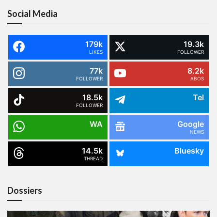
Social Media
179k
19.3k
LIKES
FOLLOWER
77k
8.2k
FOLLOWER
ABOS
18.5k
Tel
FOLLOWER
WA
Google
NEWS
14.5k
Bluesky
THREAD
Dossiers