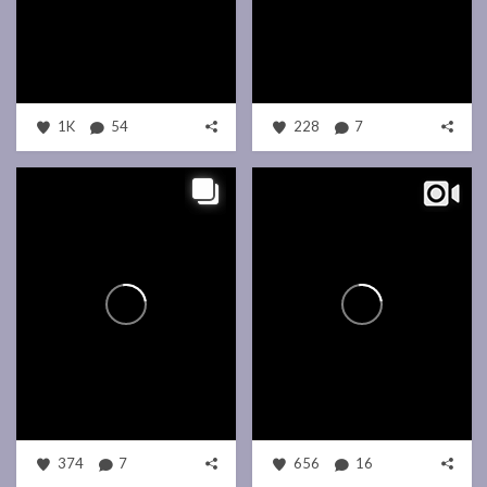
1K
54
228
7
374
7
656
16