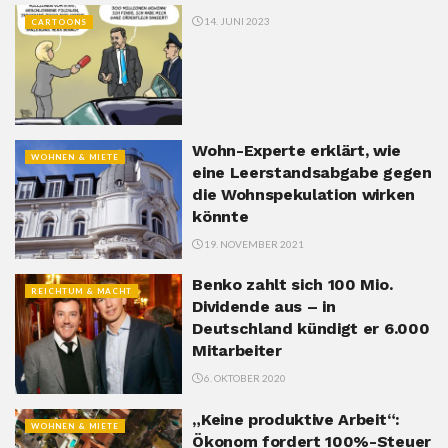
14. JUNI 2023
CARTOONS
Wohn-Experte erklärt, wie
WOHNEN & MIETE
eine Leerstandsabgabe gegen
die Wohnspekulation wirken
könnte
19. NOVEMBER 2021
Benko zahlt sich 100 Mio.
REICHTUM & MACHT
Dividende aus – in
Deutschland kündigt er 6.000
Mitarbeiter
6. OKTOBER 2020
„Keine produktive Arbeit“:
WOHNEN & MIETE
Ökonom fordert 100%-Steuer