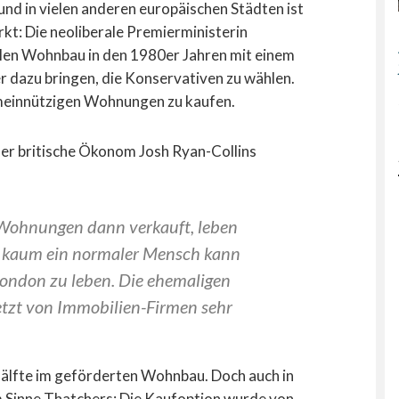
und in vielen anderen europäischen Städten ist
kt: Die neoliberale Premierministerin
en Wohnbau in den 1980er Jahren mit einem
er dazu bringen, die Konservativen zu wählen.
emeinnützigen Wohnungen zu kaufen.
der britische Ökonom Josh Ryan-Collins
Wohnungen dann verkauft, leben
d kaum ein normaler Mensch kann
 London zu leben. Die ehemaligen
tzt von Immobilien-Firmen sehr
 Hälfte im geförderten Wohnbau. Doch auch in
im Sinne Thatchers: Die Kaufoption wurde von