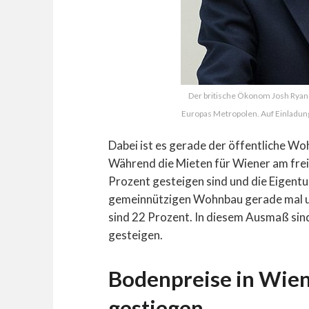
Der britische Ökonom Josh Ryan
Europas Metropolen. Auf Einladun
Dabei ist es gerade der öffentliche W
Während die Mieten für Wiener am frei
Prozent gesteigen sind und die Eigentu
gemeinnützigen Wohnbau gerade mal 
sind 22 Prozent. In diesem Ausmaß si
gesteigen.
Bodenpreise in Wie
gestiegen