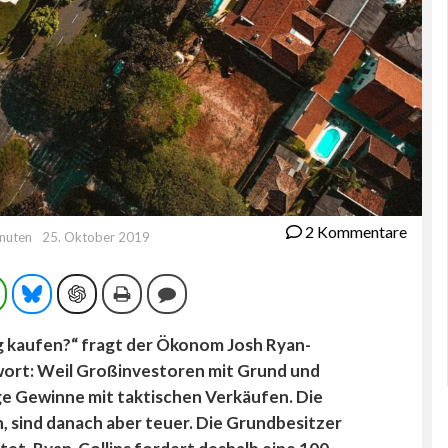
2 Kommentare
inuten
25. Oktober 2019
ram
WhatsApp
Bluesky
ChatGPT
Drucken
Kommentieren
 kaufen?“ fragt der Ökonom Josh Ryan-
twort: Weil Großinvestoren mit Grund und
ge Gewinne mit taktischen Verkäufen. Die
 sind danach aber teuer. Die Grundbesitzer