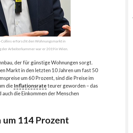
-Collins erforscht den Wohnungsmarkt in
g der Arbeiterkammer war er 2019 in Wien.
ohnbau, der für günstige Wohnungen sorgt.
en Markt in den letzten 10 Jahren um fast 50
mspreise um 60 Prozent, sind die Preise im
um die
Inflationsrate
teurer geworden – das
nd auch die Einkommen der Menschen
n um 114 Prozent