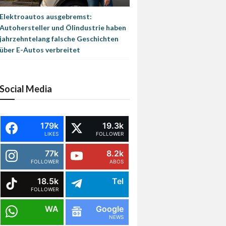
Elektroautos ausgebremst:
Autohersteller und Ölindustrie haben
jahrzehntelang falsche Geschichten
über E-Autos verbreitet
Social Media
179k
19.3k
LIKES
FOLLOWER
77k
8.2k
FOLLOWER
ABOS
18.5k
Tel
FOLLOWER
WA
Google
NEWS