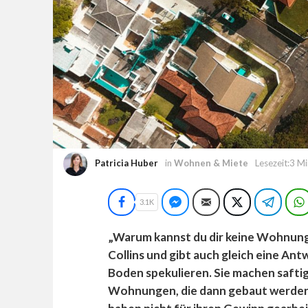
Patricia Huber
in
Wohnen & Miete
Lesezeit:3 M
Facebook
Facebook Messenger
E-Mail
Twitter
Teleg
3.1K
„Warum kannst du dir keine Wohnung
Collins und gibt auch gleich eine An
Boden spekulieren. Sie machen safti
Wohnungen, die dann gebaut werden,