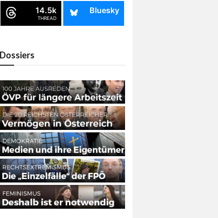
14.5k
Bluesky
THREAD
Dossiers