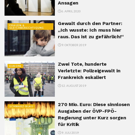
Ansagen
6. APRIL 2020
Gewalt durch den Partner:
FRAUEN &
GLEICHBERECHTIGUNG
„Ich wusste: Ich muss hier
raus. Das ist zu gefährlich!“
9. OKTOBER 2019
Zwei Tote, hunderte
EUROPA
Verletzte: Polizeigewalt in
Frankreich eskaliert
12. AUGUST 2019
270 Mio. Euro: Diese sinnlosen
SCHWARZ-BLAU
Ausgaben der ÖVP-FPÖ-
Regierung unter Kurz sorgen
für Kritik
9. JULI 2019