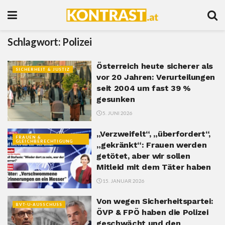
Schlagwort:
Polizei
Österreich heute sicherer als
SICHERHEIT & JUSTIZ
vor 20 Jahren: Verurteilungen
seit 2004 um fast 39 %
gesunken
5. JUNI 2026
„Verzweifelt“, „überfordert“,
FRAUEN &
GLEICHBERECHTIGUNG
„gekränkt“: Frauen werden
getötet, aber wir sollen
Mitleid mit dem Täter haben
15. JANUAR 2026
Von wegen Sicherheitspartei:
BVT-U-AUSSCHUSS
ÖVP & FPÖ haben die Polizei
geschwächt und den