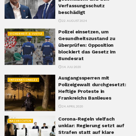
Verfassungsschutz
beschädigt
22. AUGUST 2024
Polizei einsetzen, um
SICHERHEIT & JUSTIZ
Gesundheitszustand zu
überprüfen: Opposition
blockiert das Gesetz im
Bundesrat
14. JULI 2020
Ausgangssperren mit
INTERNATIONALES
Polizeigewalt durchgesetzt:
Heftige Proteste in
Frankreichs Banlieues
24. APRIL 2020
Corona-Regeln vielfach
NACHRICHTEN
unklar: Regierung setzt auf
Strafen statt auf klare