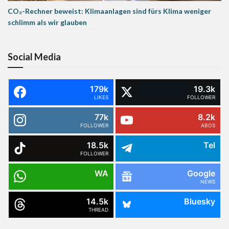
CO₂-Rechner beweist: Klimaanlagen sind fürs Klima weniger
schlimm als wir glauben
Social Media
179k
19.3k
LIKES
FOLLOWER
77k
8.2k
FOLLOWER
ABOS
18.5k
Tel
FOLLOWER
WA
Google
NEWS
14.5k
Bluesky
THREAD