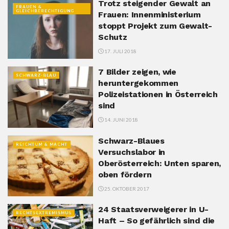
Trotz steigender Gewalt an
FRAUEN &
GLEICHBERECHTIGUNG
Frauen: Innenministerium
stoppt Projekt zum Gewalt-
Schutz
17. JULI 2018
7 Bilder zeigen, wie
SCHWARZ-BLAU
heruntergekommen
Polizeistationen in Österreich
sind
14. JUNI 2018
Schwarz-Blaues
REICHTUM & MACHT
Versuchslabor in
Oberösterreich: Unten sparen,
oben fördern
25. OKTOBER 2017
24 Staatsverweigerer in U-
RECHTSEXTREMISMUS
Haft – So gefährlich sind die