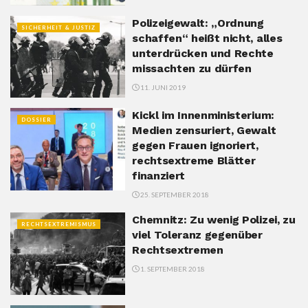
Polizeigewalt: „Ordnung
SICHERHEIT & JUSTIZ
schaffen“ heißt nicht, alles
unterdrücken und Rechte
missachten zu dürfen
11. JUNI 2019
Kickl im Innenministerium:
DOSSIER
Medien zensuriert, Gewalt
gegen Frauen ignoriert,
rechtsextreme Blätter
finanziert
25. SEPTEMBER 2018
Chemnitz: Zu wenig Polizei, zu
RECHTSEXTREMISMUS
viel Toleranz gegenüber
Rechtsextremen
1. SEPTEMBER 2018