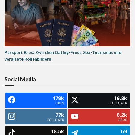
Passport Bros: Zwischen Dating-Frust, Sex-Tourismus und
veraltete Rollenbildern
Social Media
179k
19.3k
LIKES
FOLLOWER
77k
8.2k
FOLLOWER
ABOS
18.5k
Tel