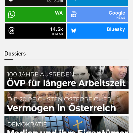
FOLLOWER
WA
Google
NEWS
14.5k
Bluesky
THREAD
Dossiers