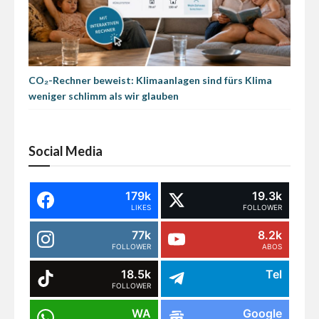
CO₂-Rechner beweist: Klimaanlagen sind fürs Klima
weniger schlimm als wir glauben
Social Media
179k
19.3k
LIKES
FOLLOWER
77k
8.2k
FOLLOWER
ABOS
18.5k
Tel
FOLLOWER
WA
Google