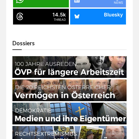
NEWS
14.5k
Bluesky
THREAD
Dossiers