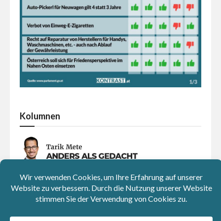
Kolumnen
Herkunft als Schlagzeile: Tust du Gutes, gehörst du
dazu – machst du etwas falsch, bist du ewiger
„Ausländer“