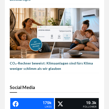
CO₂-Rechner beweist: Klimaanlagen sind fürs Klima
weniger schlimm als wir glauben
Social Media
179k
19.3k
LIKES
FOLLOWER