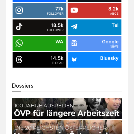
77k
8.2k
FOLLOWER
ABOS
18.5k
Tel
FOLLOWER
WA
Google
NEWS
14.5k
Bluesky
THREAD
Dossiers