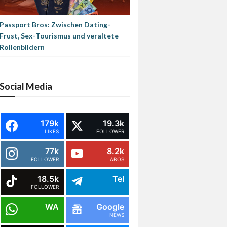
Passport Bros: Zwischen Dating-
Frust, Sex-Tourismus und veraltete
Rollenbildern
Social Media
179k
19.3k
LIKES
FOLLOWER
77k
8.2k
FOLLOWER
ABOS
18.5k
Tel
FOLLOWER
WA
Google
NEWS