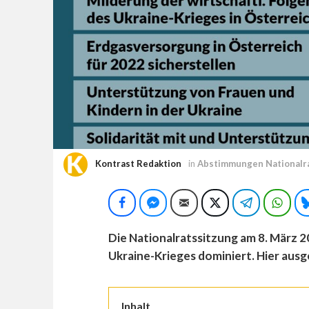
Kontrast Redaktion
in
Abstimmungen Nationalr
Facebook
Facebook Messenger
E-Mail
Twitter
Telegram
Wha
Die Nationalratssitzung am 8. März 
Ukraine-Krieges dominiert. Hier au
Inhalt