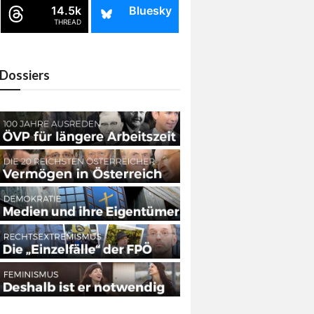
14.5k
Bluesky
THREAD
Dossiers