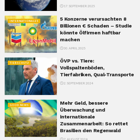
17. SEPTEMBER 2025
5 Konzerne verursachten 8
INTERNATIONALES
Billionen € Schaden – Studie
könnte Ölfirmen haftbar
machen
30. APRIL 2025
ÖVP vs. Tiere:
TIERSCHUTZ
Vollspaltenböden,
Tierfabriken, Qual-Transporte
2. SEPTEMBER 2024
Mehr Geld, bessere
GOOD NEWS
Überwachung und
internationale
Zusammenarbeit: So rettet
Brasilien den Regenwald
7. AUGUST 2024