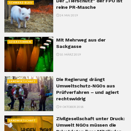
Der „Tierschutz“ der FPÖ ist
SCHWARZ-BLAU
reine PR-Masche
24. MAI 2019
Mit Mehrweg aus der
LESERSTIMMEN
Sackgasse
10. MÄRZ 2019
Die Regierung drängt
LANDWIRTSCHAFT
Umweltschutz-NGOs aus
Prüfverfahren – und agiert
rechtswidrig
9. OKTOBER 2018
Zivilgesellschaft unter Druck:
LANDWIRTSCHAFT
Umwelt NGOs müssen die