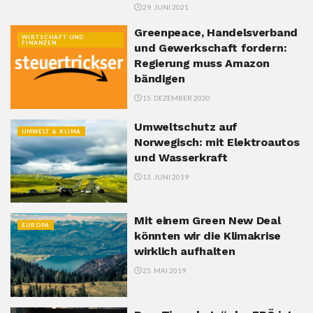
29. JUNI 2021
Greenpeace, Handelsverband
WIRTSCHAFT UND
FINANZEN
und Gewerkschaft fordern:
Regierung muss Amazon
bändigen
15. DEZEMBER 2020
Umweltschutz auf
UMWELT & KLIMA
Norwegisch: mit Elektroautos
und Wasserkraft
13. JUNI 2019
Mit einem Green New Deal
EUROPA
könnten wir die Klimakrise
wirklich aufhalten
25. MAI 2019