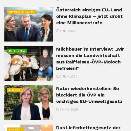
Österreich einziges EU-Land
UMWELT & KLIMA
ohne Klimaplan – jetzt droht
eine Millionenstrafe
1. JULI 2024
Milchbauer im Interview: „Wir
INTERVIEW
müssen die Landwirtschaft
aus Raiffeisen-ÖVP-Moloch
befreien!“
5. JUNI 2024
Natur wiederherstellen: So
EUROPA
blockiert die ÖVP ein
wichtiges EU-Umweltgesetz
19. MAI 2024
Das Lieferkettengesetz der
ERKLÄRT