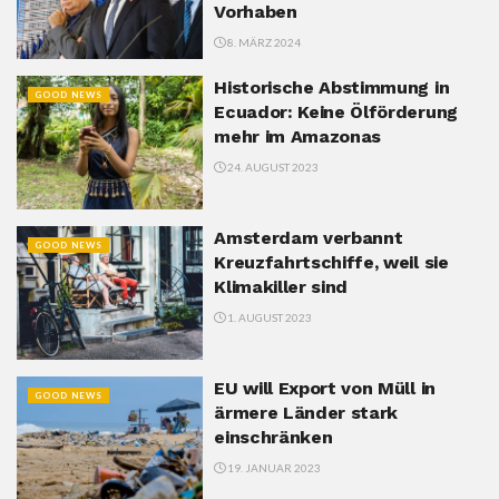
Vorhaben
8. MÄRZ 2024
Historische Abstimmung in
GOOD NEWS
Ecuador: Keine Ölförderung
mehr im Amazonas
24. AUGUST 2023
Amsterdam verbannt
GOOD NEWS
Kreuzfahrtschiffe, weil sie
Klimakiller sind
1. AUGUST 2023
EU will Export von Müll in
GOOD NEWS
ärmere Länder stark
einschränken
19. JANUAR 2023