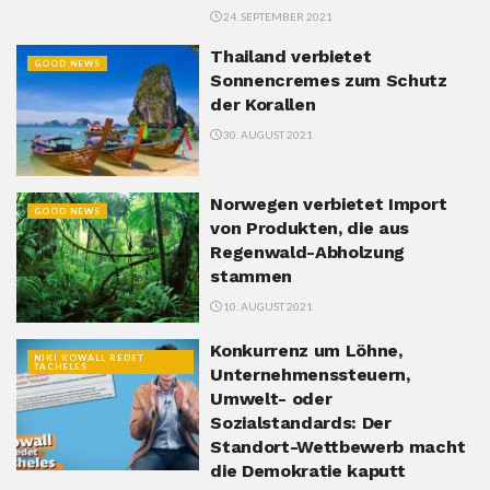
24. SEPTEMBER 2021
Thailand verbietet
GOOD NEWS
Sonnencremes zum Schutz
der Korallen
30. AUGUST 2021
Norwegen verbietet Import
GOOD NEWS
von Produkten, die aus
Regenwald-Abholzung
stammen
10. AUGUST 2021
Konkurrenz um Löhne,
NIKI KOWALL REDET
TACHELES
Unternehmenssteuern,
Umwelt- oder
Sozialstandards: Der
Standort-Wettbewerb macht
die Demokratie kaputt