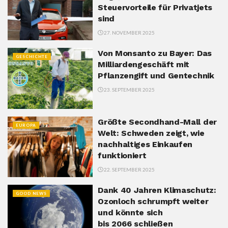
Steuervorteile für Privatjets
sind
27. NOVEMBER 2025
Von Monsanto zu Bayer: Das
GESCHICHTE
Milliardengeschäft mit
Pflanzengift und Gentechnik
23. SEPTEMBER 2025
Größte Secondhand-Mall der
EUROPA
Welt: Schweden zeigt, wie
nachhaltiges Einkaufen
funktioniert
22. SEPTEMBER 2025
Dank 40 Jahren Klimaschutz:
GOOD NEWS
Ozonloch schrumpft weiter
und könnte sich
bis 2066 schließen