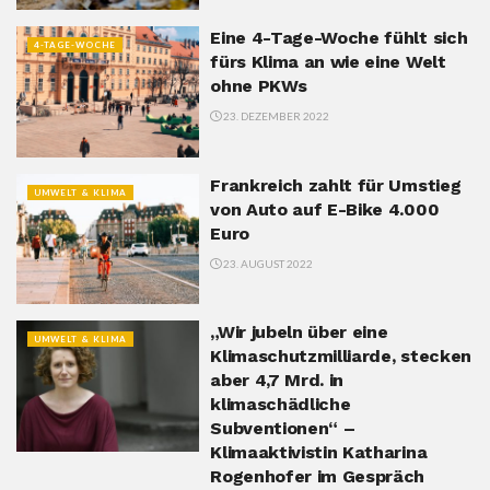
Eine 4-Tage-Woche fühlt sich
4-TAGE-WOCHE
fürs Klima an wie eine Welt
ohne PKWs
23. DEZEMBER 2022
Frankreich zahlt für Umstieg
UMWELT & KLIMA
von Auto auf E-Bike 4.000
Euro
23. AUGUST 2022
„Wir jubeln über eine
UMWELT & KLIMA
Klimaschutzmilliarde, stecken
aber 4,7 Mrd. in
klimaschädliche
Subventionen“ –
Klimaaktivistin Katharina
Rogenhofer im Gespräch