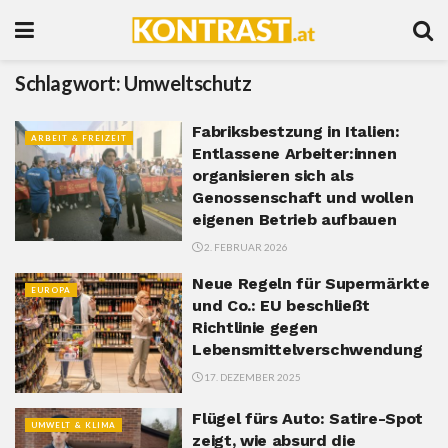
Schlagwort:
Umweltschutz
Fabriksbestzung in Italien:
ARBEIT & FREIZEIT
Entlassene Arbeiter:innen
organisieren sich als
Genossenschaft und wollen
eigenen Betrieb aufbauen
2. FEBRUAR 2026
Neue Regeln für Supermärkte
EUROPA
und Co.: EU beschließt
Richtlinie gegen
Lebensmittelverschwendung
17. DEZEMBER 2025
Flügel fürs Auto: Satire-Spot
UMWELT & KLIMA
zeigt, wie absurd die