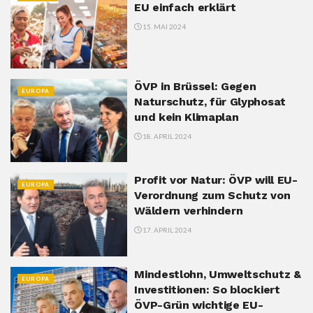
EU einfach erklärt
15. MAI 2024
ÖVP in Brüssel: Gegen
EUROPA
Naturschutz, für Glyphosat
und kein Klimaplan
18. APRIL 2024
Profit vor Natur: ÖVP will EU-
EUROPA
Verordnung zum Schutz von
Wäldern verhindern
17. APRIL 2024
Mindestlohn, Umweltschutz &
EUROPA
Investitionen: So blockiert
ÖVP-Grün wichtige EU-