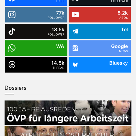
LIKES
FOLLOWER
77k
8.2k
FOLLOWER
ABOS
18.5k
Tel
FOLLOWER
WA
Google
NEWS
14.5k
Bluesky
THREAD
Dossiers