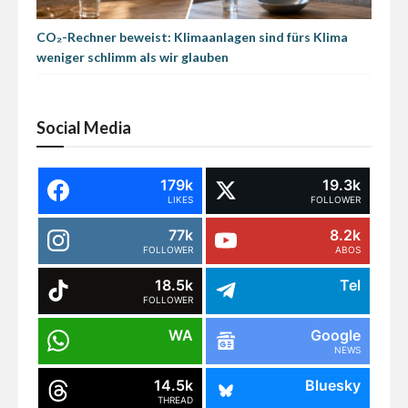
CO₂-Rechner beweist: Klimaanlagen sind fürs Klima
weniger schlimm als wir glauben
Social Media
179k
19.3k
LIKES
FOLLOWER
77k
8.2k
FOLLOWER
ABOS
18.5k
Tel
FOLLOWER
WA
Google
NEWS
14.5k
Bluesky
THREAD