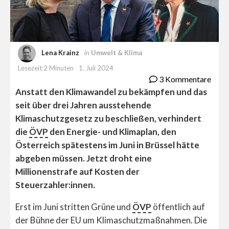
Lena Krainz
in
Umwelt & Klima
Lesezeit:2 Minuten
1. Juli 2024
3 Kommentare
Anstatt den Klimawandel zu bekämpfen und das
seit über drei Jahren ausstehende
Klimaschutzgesetz zu beschließen, verhindert
die
ÖVP
den Energie- und Klimaplan, den
Österreich spätestens im Juni in Brüssel hätte
abgeben müssen. Jetzt droht eine
Millionenstrafe auf Kosten der
Steuerzahler:innen.
Erst im Juni stritten Grüne und
ÖVP
öffentlich auf
der Bühne der EU um Klimaschutzmaßnahmen. Die