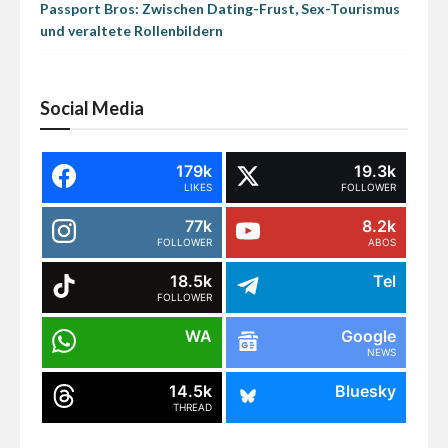
Passport Bros: Zwischen Dating-Frust, Sex-Tourismus
und veraltete Rollenbildern
Social Media
179k
19.3k
LIKES
FOLLOWER
77k
8.2k
FOLLOWER
ABOS
18.5k
Tel
FOLLOWER
WA
Google
NEWS
14.5k
Bluesky
THREAD