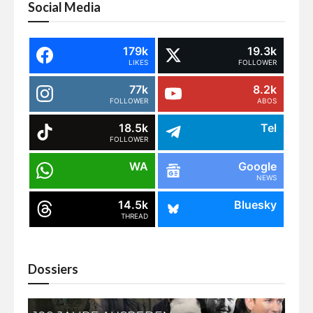
Social Media
179k
19.3k
LIKES
FOLLOWER
77k
8.2k
FOLLOWER
ABOS
18.5k
Tel
FOLLOWER
WA
Google
NEWS
14.5k
Bluesky
THREAD
Dossiers