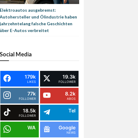
Elektroautos ausgebremst:
Autohersteller und Ölindustrie haben
jahrzehntelang falsche Geschichten
über E-Autos verbreitet
Social Media
179k
19.3k
LIKES
FOLLOWER
77k
8.2k
FOLLOWER
ABOS
18.5k
Tel
FOLLOWER
WA
Google
NEWS