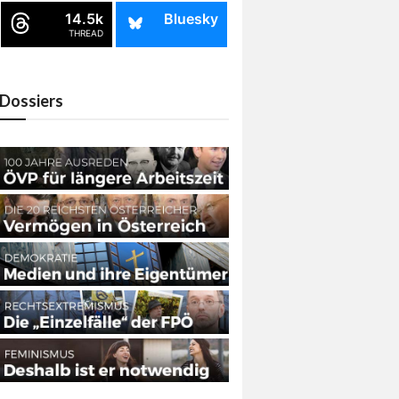
14.5k
Bluesky
THREAD
Dossiers