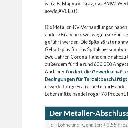
ist (z. B. Magna in Graz, das BMW-Wer
sowie AVL List).
Die Metaller-KV-Verhandlungen haben tr
andere Branchen, weswegen sie von d
geführt werden. Die Spitalsärzte nahme
Gehaltsplus für das Spitalspersonal von
zwei Jahren Corona-Pandemie nahezu Ü
außerdem für die rund 600.000 Angeste
Auch hier
fordert die Gewerkschaft e
Bedingungen für Teilzeitbeschäftigt
erwerbstätige Frau arbeitet im Handel,
Lebensmittelhandel sogar 78 Prozent. D
Der Metaller-Abschluss
IST-Löhne und -Gehälter: + 3,55 Pro