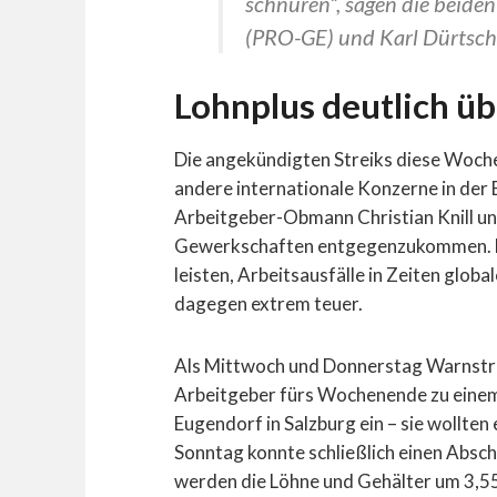
schnüren“, sagen die beid
(PRO-GE) und Karl Dürtsch
Lohnplus deutlich üb
Die angekündigten Streiks diese Woche
andere internationale Konzerne in der B
Arbeitgeber-Obmann Christian Knill u
Gewerkschaften entgegenzukommen. D
leisten, Arbeitsausfälle in Zeiten glob
dagegen extrem teuer.
Als Mittwoch und Donnerstag Warnstrei
Arbeitgeber fürs Wochenende zu eine
Eugendorf in Salzburg ein – sie wollte
Sonntag konnte schließlich einen Absc
werden die Löhne und Gehälter um 3,55