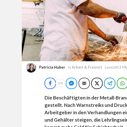
Patricia Huber
in
Arbeit & Freizeit
Lesezeit:3 M
Facebook
Facebook Messenger
E-Mail
Twitter
Teleg
379
Die Beschäftigten in der Metall-Bran
gestellt. Nach Warnstreiks und Druck
Arbeitgeber in den Verhandlungen e
und Gehälter steigen, die Lehrlingse