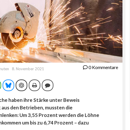
0 Kommentare
inuten
8. November 2021
ram
WhatsApp
Bluesky
ChatGPT
Drucken
Kommentieren
che haben ihre Stärke unter Beweis
 aus den Betrieben, mussten die
inlenken: Um 3,55 Prozent werden die Löhne
inkommen um bis zu 6,74 Prozent – dazu