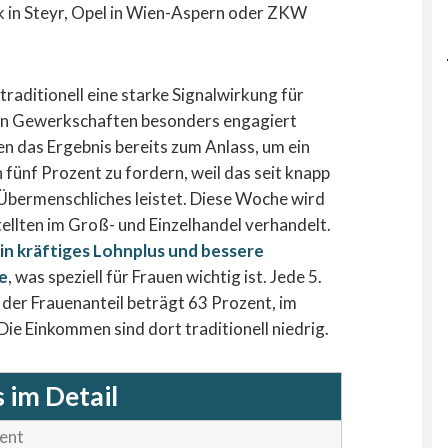
k in Steyr, Opel in Wien-Aspern oder ZKW
aditionell eine starke Signalwirkung für
en Gewerkschaften besonders engagiert
n das Ergebnis bereits zum Anlass, um ein
 fünf Prozent zu fordern, weil das seit knapp
bermenschliches leistet. Diese Woche wird
llten im Groß- und Einzelhandel verhandelt.
in kräftiges Lohnplus und bessere
e
, was speziell für Frauen wichtig ist. Jede 5.
 der Frauenanteil beträgt 63 Prozent, im
ie Einkommen sind dort traditionell niedrig.
 im Detail
zent