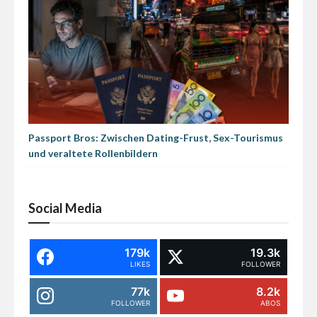
Passport Bros: Zwischen Dating-Frust, Sex-Tourismus
und veraltete Rollenbildern
Social Media
179k
19.3k
LIKES
FOLLOWER
77k
8.2k
FOLLOWER
ABOS