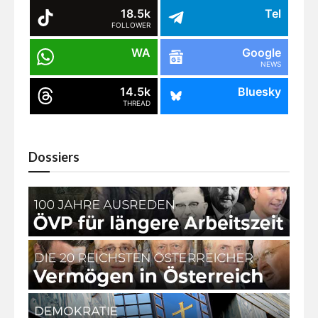
18.5k
Tel
FOLLOWER
WA
Google
NEWS
14.5k
Bluesky
THREAD
Dossiers