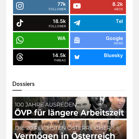
77k
8.2k
FOLLOWER
ABOS
18.5k
Tel
FOLLOWER
WA
Google
NEWS
14.5k
Bluesky
THREAD
Dossiers