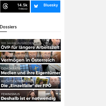
14.5k
Bluesky
THREAD
Dossiers