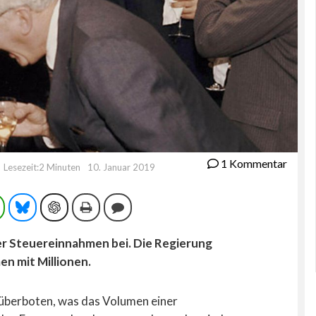
1 Kommentar
Lesezeit:2 Minuten
10. Januar 2019
ram
WhatsApp
Bluesky
ChatGPT
Drucken
Kommentieren
r Steuereinnahmen bei. Die Regierung
n mit Millionen.
 überboten, was das Volumen einer