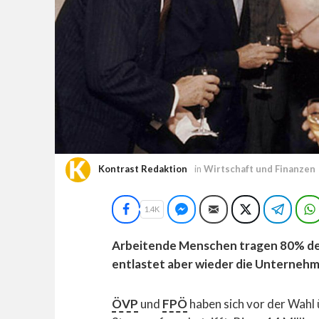
Kontrast Redaktion
in
Wirtschaft und Finanzen
Facebook
Facebook Messenger
E-Mail
Twitter
Teleg
1.4K
Arbeitende Menschen tragen 80% de
entlastet aber wieder die Unternehme
ÖVP
und
FPÖ
haben sich vor der Wahl