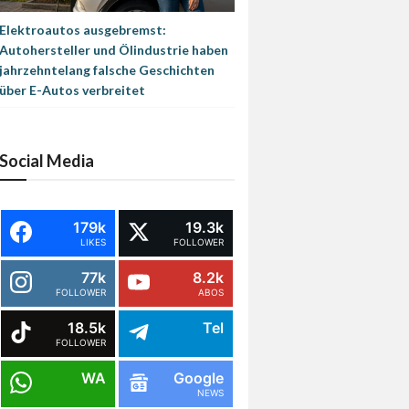
Elektroautos ausgebremst:
Autohersteller und Ölindustrie haben
jahrzehntelang falsche Geschichten
über E-Autos verbreitet
Social Media
179k
19.3k
LIKES
FOLLOWER
77k
8.2k
FOLLOWER
ABOS
18.5k
Tel
FOLLOWER
WA
Google
NEWS