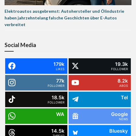
Elektroautos ausgebremst: Autohersteller und Ölindustrie
haben jahrzehntelang falsche Geschichten über E-Autos
verbreitet
Social Media
179k
19.3k
LIKES
FOLLOWER
77k
8.2k
FOLLOWER
ABOS
18.5k
Tel
FOLLOWER
WA
Google
NEWS
14.5k
Bluesky
THREAD