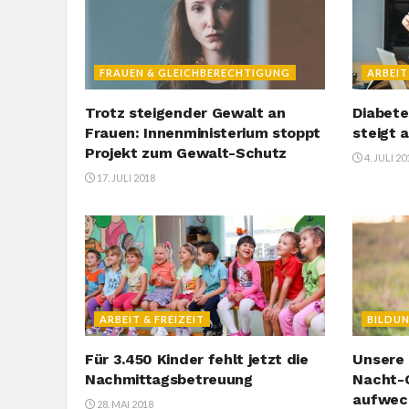
FRAUEN & GLEICHBERECHTIGUNG
ARBEIT
Trotz steigender Gewalt an
Diabete
Frauen: Innenministerium stoppt
steigt 
Projekt zum Gewalt-Schutz
4. JULI 20
17. JULI 2018
ARBEIT & FREIZEIT
BILDU
Für 3.450 Kinder fehlt jetzt die
Unsere 
Nachmittagsbetreuung
Nacht-G
aufwec
28. MAI 2018