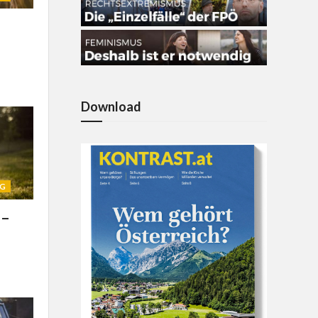
Download
NG
 –