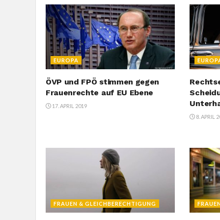
EUROPA
EUROP
ÖVP und FPÖ stimmen gegen
Rechtse
Frauenrechte auf EU Ebene
Scheid
Unterha
17. APRIL 2019
8. APRIL 
FRAUEN & GLEICHBERECHTIGUNG
FRAUE