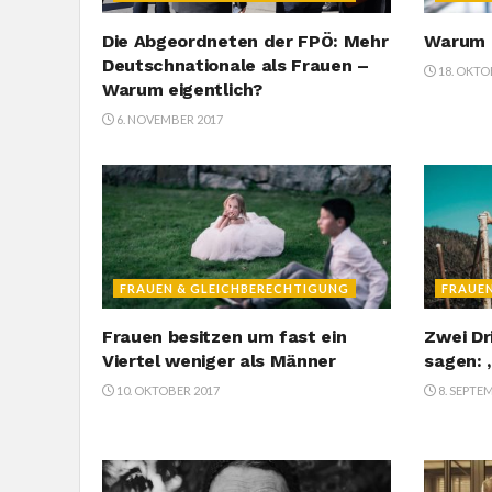
Die Abgeordneten der FPÖ: Mehr
Warum 
Deutschnationale als Frauen –
18. OKTO
Warum eigentlich?
6. NOVEMBER 2017
FRAUEN & GLEICHBERECHTIGUNG
FRAUE
Frauen besitzen um fast ein
Zwei Dr
Viertel weniger als Männer
sagen: „
10. OKTOBER 2017
8. SEPTE