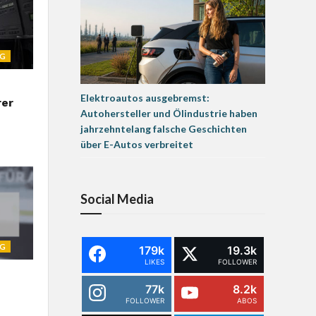
NG
Elektroautos ausgebremst:
rer
Autohersteller und Ölindustrie haben
jahrzehntelang falsche Geschichten
über E-Autos verbreitet
Social Media
NG
179k
19.3k
LIKES
FOLLOWER
77k
8.2k
FOLLOWER
ABOS