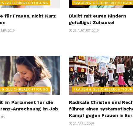
N & GLEICHBERECHTIGUNG
FRAUEN & GLEICHBERECHTIGU
e für Frauen, nicht Kurz
Bleibt mit euren Kindern
len
gefälligst Zuhause!
MBER 2019
26. AUGUST 2019
N & GLEICHBERECHTIGUNG
FRAUEN & GLEICHBERECHTIGU
t im Parlament für die
Radikale Christen und Rec
arenz-Anrechnung im Job
führen einen systematisch
Kampf gegen Frauen in Eu
2019
24. APRIL 2019