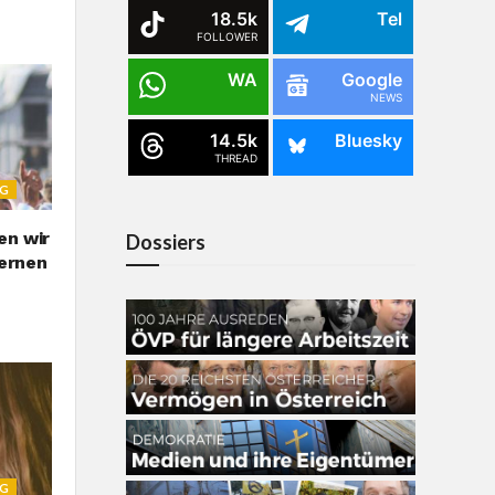
18.5k
Tel
FOLLOWER
WA
Google
NEWS
14.5k
Bluesky
THREAD
NG
en wir
Dossiers
lernen
NG