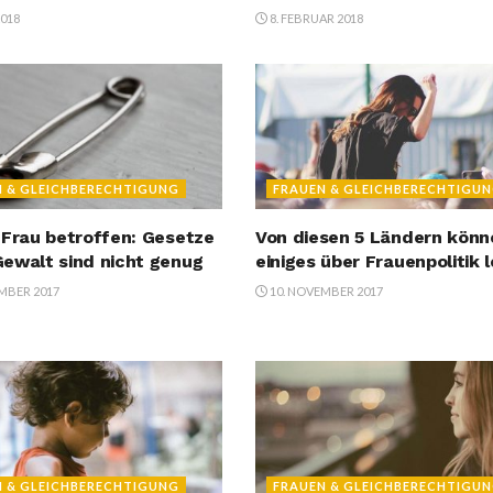
2018
8. FEBRUAR 2018
N & GLEICHBERECHTIGUNG
FRAUEN & GLEICHBERECHTIGU
 Frau betroffen: Gesetze
Von diesen 5 Ländern könn
ewalt sind nicht genug
einiges über Frauenpolitik 
MBER 2017
10. NOVEMBER 2017
N & GLEICHBERECHTIGUNG
FRAUEN & GLEICHBERECHTIGU