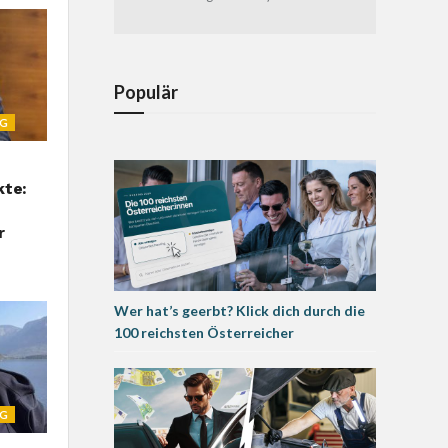
Populär
NG
kte:
r
Wer hat’s geerbt? Klick dich durch die
100 reichsten Österreicher
NG