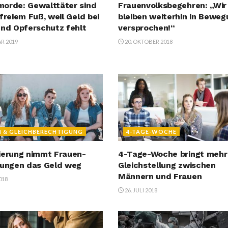
orde: Gewalttäter sind
Frauenvolksbegehren: „Wir
 freiem Fuß, weil Geld bei
bleiben weiterhin in Beweg
und Opferschutz fehlt
versprochen!“
AR 2019
20. OKTOBER 2018
N & GLEICHBERECHTIGUNG
4-TAGE-WOCHE
ierung nimmt Frauen-
4-Tage-Woche bringt mehr
tungen das Geld weg
Gleichstellung zwischen
Männern und Frauen
2018
26. JULI 2018