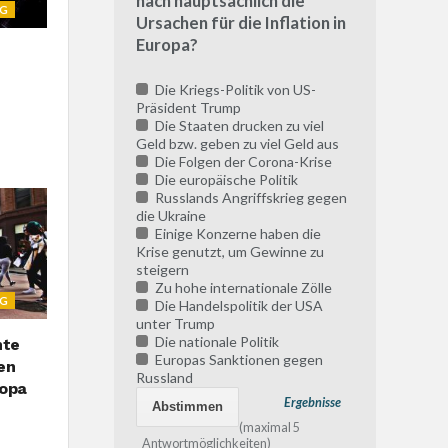
nach hauptsächlich die
NG
Ursachen für die Inflation in
Europa?
Die Kriegs-Politik von US-
Präsident Trump
Die Staaten drucken zu viel
Geld bzw. geben zu viel Geld aus
Die Folgen der Corona-Krise
Die europäische Politik
Russlands Angriffskrieg gegen
die Ukraine
Einige Konzerne haben die
Krise genutzt, um Gewinne zu
steigern
Zu hohe internationale Zölle
NG
Die Handelspolitik der USA
unter Trump
Die nationale Politik
hte
Europas Sanktionen gegen
en
Russland
ropa
Ergebnisse
(maximal 5
Antwortmöglichkeiten)