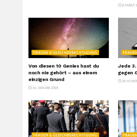
8. MÄRZ 
FRAUEN & GLEICHBERECHTIGUNG
FRAUE
Von diesen 10 Genies hast du
Jede 3.
noch nie gehört – aus einem
gegen G
einzigen Grund
24. NOVE
16. JANUAR 2018
FRAUEN & GLEICHBERECHTIGUNG
FRAUE