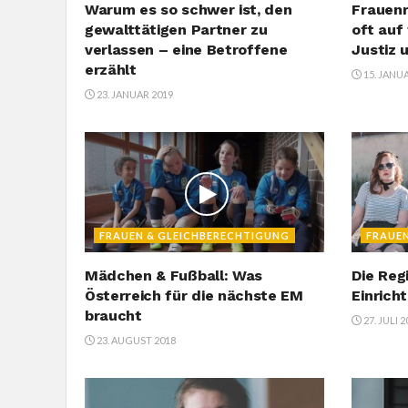
Warum es so schwer ist, den
Frauenm
gewalttätigen Partner zu
oft auf
verlassen – eine Betroffene
Justiz 
erzählt
15. JANU
23. JANUAR 2019
FRAUEN & GLEICHBERECHTIGUNG
FRAUE
Mädchen & Fußball: Was
Die Reg
Österreich für die nächste EM
Einrich
braucht
27. JULI 
23. AUGUST 2018