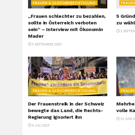
FRAUEN & GLEICHBERECHTIGUNG
FRAUE
„Frauen schlechter zu bezahlen,
5 Gründ
sollte in Österreich verboten
zu wäh
sein“ – Interview mit Ökonomin
1. SEPTE
Mader
9. SEPTEMBER 2019
FRAUEN & GLEICHBERECHTIGUNG
FRAUE
Der Frauenstreik in der Schweiz
Mehrhei
bewegte das Land, die Rechts-
volle K
Regierung ignoriert ihn
12. JUNI 
4. JULI 2019