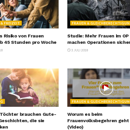
 & FREIZEIT
FRAUEN & GLEICHBERECHTIGU
s Risiko von Frauen
Studie: Mehr Frauen im OP
ab 45 Stunden pro Woche
machen Operationen siche
18
3. JULI 2018
NG
FRAUEN & GLEICHBERECHTIGU
Töchter brauchen Gute-
Worum es beim
eschichten, die sie
Frauenvolksbegehren geht
ken
(Video)