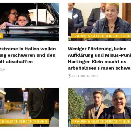
A
FRAUEN & GLEICHBERECHTIGU
xtreme in Italien wollen
Weniger Förderung, keine
ung erschweren und den
Aufklärung und Minus-Pun
lt abschaffen
Hartinger-Klein macht es
arbeitslosen Frauen schwe
2019
27. FEBRUAR 2019
N & GLEICHBERECHTIGUNG
FRAUEN & GLEICHBERECHTIGU