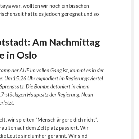
tøya war, wollten wir noch ein bisschen
ischenzeit hatte es jedoch geregnet und so
ptstadt: Am Nachmittag
e in Oslo
amp der AUF im vollen Gang ist, kommt es in der
: Um 15.26 Uhr explodiert im Regierungsviertel
Sprengsatz. Die Bombe detoniert in einem
 17-stöckigen Hauptsitz der Regierung. Neun
rletzt.
elt, wir spielten “Mensch ärgere dich nicht”.
raußen auf dem Zeltplatz passiert. Wir
e Leute sind umher gerannt. Wir sind