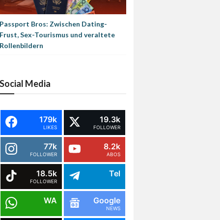
Passport Bros: Zwischen Dating-
Frust, Sex-Tourismus und veraltete
Rollenbildern
Social Media
179k
19.3k
LIKES
FOLLOWER
77k
8.2k
FOLLOWER
ABOS
18.5k
Tel
FOLLOWER
WA
Google
NEWS