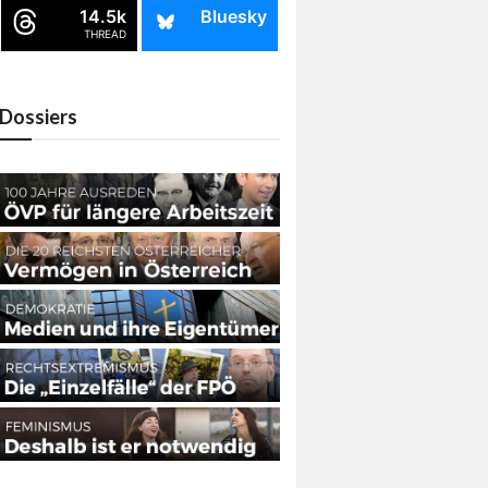
14.5k
Bluesky
THREAD
Dossiers