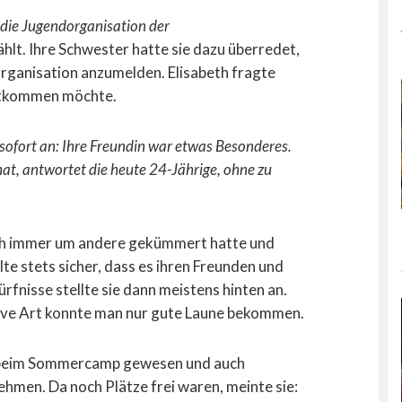
(die Jugendorganisation der
hlt. Ihre Schwester hatte sie dazu überredet,
ganisation anzumelden. Elisabeth fragte
mitkommen möchte.
ofort an: Ihre Freundin war etwas Besonderes.
at, antwortet die heute 24-Jährige, ohne zu
sich immer um andere gekümmert hatte und
llte stets sicher, dass es ihren Freunden und
ürfnisse stellte sie dann meistens hinten an.
tive Art konnte man nur gute Laune bekommen.
 beim Sommercamp gewesen und auch
nehmen. Da noch Plätze frei waren, meinte sie: