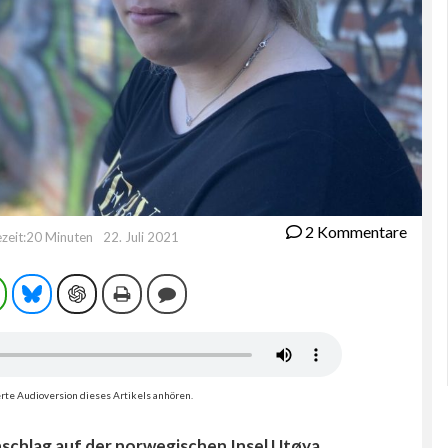
2 Kommentare
ezeit:20 Minuten
22. Juli 2021
ram
WhatsApp
Bluesky
ChatGPT
Drucken
Kommentieren
rte Audioversion dieses Artikels anhören.
nschlag auf der norwegischen Insel Utøya