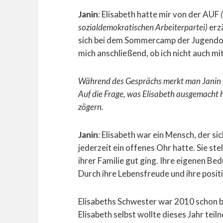
Janin
: Elisabeth hatte mir von der AUF
sozialdemokratischen Arbeiterpartei)
erzä
sich bei dem Sommercamp der Jugendor
mich anschließend, ob ich nicht auch 
Während des Gesprächs merkt man Janin s
Auf die Frage, was Elisabeth ausgemacht h
zögern.
Janin
: Elisabeth war ein Mensch, der 
jederzeit ein offenes Ohr hatte. Sie ste
ihrer Familie gut ging. Ihre eigenen Bed
Durch ihre Lebensfreude und ihre posi
Elisabeths Schwester war 2010 schon
Elisabeth selbst wollte dieses Jahr teil