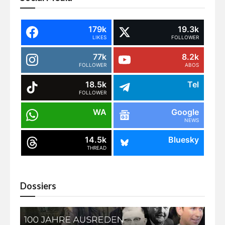
179k
19.3k
LIKES
FOLLOWER
77k
8.2k
FOLLOWER
ABOS
18.5k
Tel
FOLLOWER
WA
Google
NEWS
14.5k
Bluesky
THREAD
Dossiers