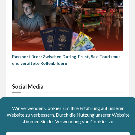
Passport Bros: Zwischen Dating-Frust, Sex-Tourismus
und veraltete Rollenbildern
Social Media
179k
19.3k
LIKES
FOLLOWER
77k
8.2k
FOLLOWER
ABOS