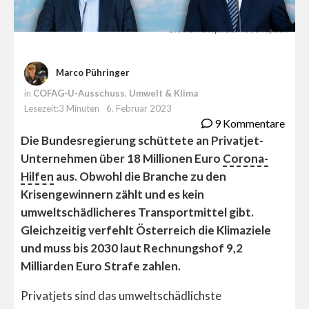
BKA/Christoph Dunker, Unsplash
Marco Pühringer
in
COFAG-U-Ausschuss
,
Umwelt & Klima
Lesezeit:3 Minuten
6. Februar 2023
9 Kommentare
Die Bundesregierung schüttete an Privatjet-
Unternehmen über 18 Millionen Euro
Corona-
Hilfen
aus. Obwohl die Branche zu den
Krisengewinnern zählt und es kein
umweltschädlicheres Transportmittel gibt.
Gleichzeitig verfehlt Österreich die Klimaziele
und muss bis 2030 laut Rechnungshof 9,2
Milliarden Euro Strafe zahlen.
Privatjets sind das umweltschädlichste