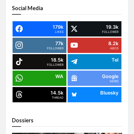
Social Media
179k
19.3k
LIKES
FOLLOWER
77k
8.2k
FOLLOWER
ABOS
18.5k
Tel
FOLLOWER
WA
Google
NEWS
14.5k
Bluesky
THREAD
Dossiers