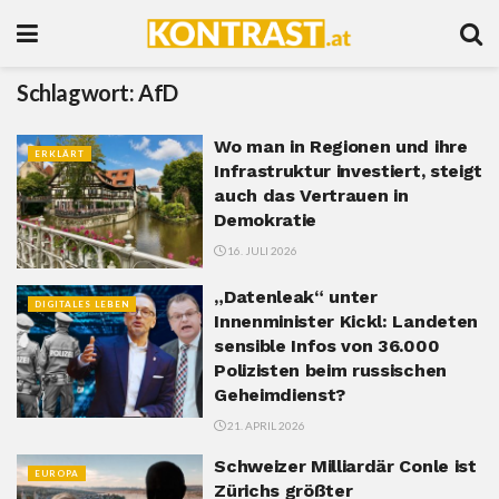
Schlagwort:
AfD
Wo man in Regionen und ihre
ERKLÄRT
Infrastruktur investiert, steigt
auch das Vertrauen in
Demokratie
16. JULI 2026
„Datenleak“ unter
DIGITALES LEBEN
Innenminister Kickl: Landeten
sensible Infos von 36.000
Polizisten beim russischen
Geheimdienst?
21. APRIL 2026
Schweizer Milliardär Conle ist
EUROPA
Zürichs größter