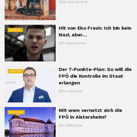
20. AUGUST 2018
Hit von Eko Fresh: Ich bin kein
KULTUR
Nazi, aber…
3. AUGUST 2018
Der 7-Punkte-Plan: So will die
POLITIK
FPÖ die Kontrolle im Staat
erlangen
14. JUNI 2018
Mit wem vernetzt sich die
DOSSIER
FPÖ in Aistersheim?
2. MÄRZ 2018