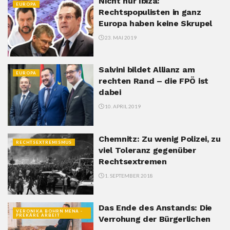
Nicht nur Ibiza:
EUROPA
Rechtspopulisten in ganz
Europa haben keine Skrupel
23. MAI 2019
Salvini bildet Allianz am
EUROPA
rechten Rand – die FPÖ ist
dabei
10. APRIL 2019
Chemnitz: Zu wenig Polizei, zu
RECHTSEXTREMISMUS
viel Toleranz gegenüber
Rechtsextremen
1. SEPTEMBER 2018
Das Ende des Anstands: Die
VERONIKA BOHRN MENA -
PREKÄRE ARBEIT
Verrohung der Bürgerlichen