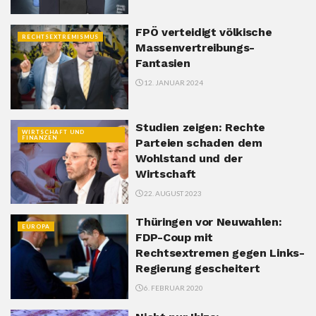
FPÖ verteidigt völkische
RECHTSEXTREMISMUS
Massenvertreibungs-
Fantasien
12. JANUAR 2024
Studien zeigen: Rechte
WIRTSCHAFT UND
FINANZEN
Parteien schaden dem
Wohlstand und der
Wirtschaft
22. AUGUST 2023
Thüringen vor Neuwahlen:
EUROPA
FDP-Coup mit
Rechtsextremen gegen Links-
Regierung gescheitert
6. FEBRUAR 2020