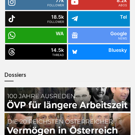
77k
8.2k
FOLLOWER
ABOS
18.5k
Tel
FOLLOWER
WA
Google
NEWS
14.5k
Bluesky
THREAD
Dossiers