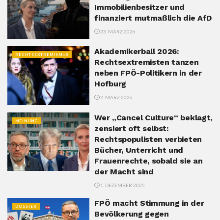
Immobilienbesitzer und
finanziert mutmaßlich die AfD
23. MÄRZ 2026
Akademikerball 2026:
RECHTSEXTREMISMUS
Rechtsextremisten tanzen
neben FPÖ-Politikern in der
Hofburg
2. MÄRZ 2026
Wer „Cancel Culture“ beklagt,
MEINUNG
zensiert oft selbst:
Rechtspopulisten verbieten
Bücher, Unterricht und
Frauenrechte, sobald sie an
der Macht sind
1. DEZEMBER 2025
FPÖ macht Stimmung in der
DOSSIER
Bevölkerung gegen