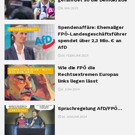
8. MAI 2025
Spendenaffäre: Ehemaliger
INTERNATIONALES
FPÖ-Landesgeschäftsführer
spendet über 2,3 Mio. € an
AfD
20. FEBRUAR 2025
Wie die FPÖ die
ERWIN STEINHAUER - NICHT
BÖS SEIN, ABER
Rechtsextremen Europas
links liegen lässt
6. JUNI 2024
Sprachregelung AfD/FPÖ…
CARTOONS
16. JANUAR 2024