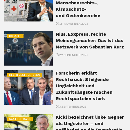
Menschenrechts-,
Klimaschutz-
und Gedenkvereine
18. NOVEMBER 2025
Nius, Exxpress, rechte
DOSSIER
Meinungsmacher: Das ist das
Netzwerk von Sebastian Kurz
29. SEPTEMBER 2025
Forscherin erklärt
RECHTSEXTREMISMUS
Rechtsruck: Steigende
Ungleichheit und
Zukunftsängste machen
Rechtsparteien stark
3. SEPTEMBER 2025
Kickl bezeichnet linke Gegner
GASTBEITRÄGE
als Ungeziefer – und
gefährdet so die Demokratie