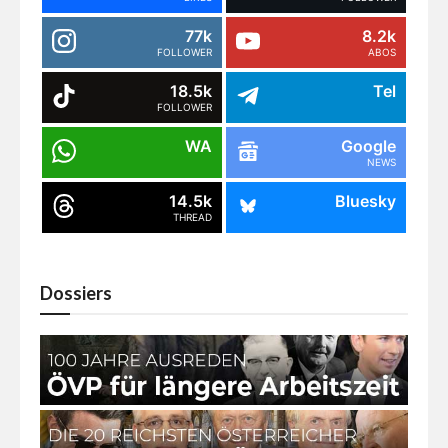
77k
8.2k
FOLLOWER
ABOS
18.5k
Tel
FOLLOWER
WA
Google
NEWS
14.5k
Bluesky
THREAD
Dossiers