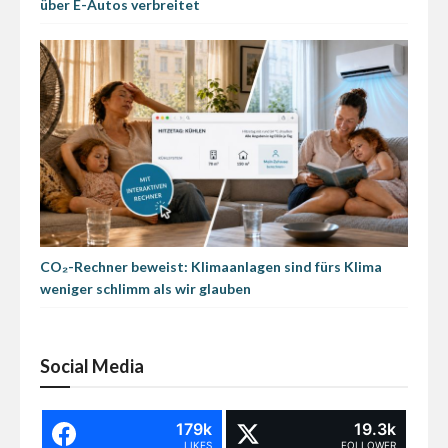
über E-Autos verbreitet
CO₂-Rechner beweist: Klimaanlagen sind fürs Klima
weniger schlimm als wir glauben
Social Media
179k
19.3k
LIKES
FOLLOWER