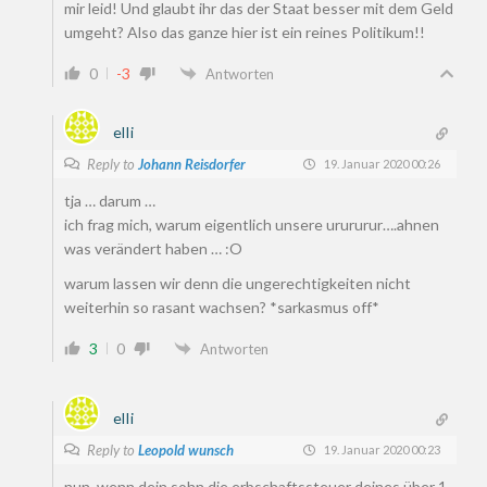
mir leid! Und glaubt ihr das der Staat besser mit dem Geld
umgeht? Also das ganze hier ist ein reines Politikum!!
0
-3
Antworten
elli
Reply to
Johann Reisdorfer
19. Januar 2020 00:26
tja … darum …
ich frag mich, warum eigentlich unsere urururur….ahnen
was verändert haben … :O
warum lassen wir denn die ungerechtigkeiten nicht
weiterhin so rasant wachsen? *sarkasmus off*
3
0
Antworten
elli
Reply to
Leopold wunsch
19. Januar 2020 00:23
nun, wenn dein sohn die erbschaftssteuer deines über 1