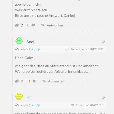
aber leider nicht.
Was läuft hier falsch?
Bitte um eine rasche Antwort. Danke!
2
0
Antworten
Axel
Reply to
Gaby
16. September 2019 10:36
Liebe Gaby,
wie geht das, dass du Mittelstand bist und arbeitest?
Wer arbeitet, gehört zur ArbeiterInnenklasse.
0
-1
Antworten
elli
Reply to
Gaby
18. Januar 2020 23:13
sosooo? und du bist der meinung, jene, die mehr als 1 mio