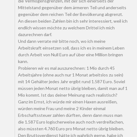
die Vermögensgrenzen, mit der sich einerseits der
Mittelstand gegenüber dem ärmeren Teil und anderseits
gegenüber dem reichen Teil der Bevölkerung abgrenzt.
An diesen beiden Zahlen bin ich sehr interessiert, weil ich
endlich wissen möchte zu welchem Drittel ich mich
dazurechnen darf.
Und dann verrate mir bitte noch, wo ich meine
Arbeitskraft einsetzen soll, dass ich es in meinem Leben
durch Arbeit von Null Euro auf über eine Million bringen
kann.
Probieren wir es mal auszurechnen: 1 Mio durch 45
Arbeitsjahre (ohne auch nur 1 Monat arbeitslos zu sein)
mit 14 Gehälter jedes Jahr ergibt rund 1.587 Euro. Soviel
müssen jeden Monat netto übrig bleiben, damit man auf 1
Mio kommt. Ist das deiner Meinung nach realistisch?
Ganz im Ernst, ich würde mir einen Haxen ausreißen,
würden meine Frau und meine 2 Kinder einmal
Erbschaftssteuer zahlen dürften, denn dann muss man
die 1.587 Euro logischerweise auch noch verdreifachen,
also müssten 4.760 Euro pro Monat netto übrig bleiben.
Den Bruttoverdienst hätte ich wahrlich gerne, habe ich