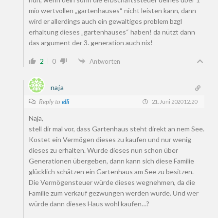
mio wertvollen „gartenhauses“ nicht leisten kann, dann
wird er allerdings auch ein gewaltiges problem bzgl
erhaltung dieses „gartenhauses“ haben! da nützt dann
das argument der 3. generation auch nix!
2
0
Antworten
naja
Reply to
elli
21. Juni 2020 12:20
Naja,
stell dir mal vor, dass Gartenhaus steht direkt an nem See.
Kostet ein Vermögen dieses zu kaufen und nur wenig
dieses zu erhalten. Wurde dieses nun schon über
Generationen übergeben, dann kann sich diese Familie
glücklich schätzen ein Gartenhaus am See zu besitzen.
Die Vermögensteuer würde dieses wegnehmen, da die
Familie zum verkauf gezwungen werden würde. Und wer
würde dann dieses Haus wohl kaufen…?