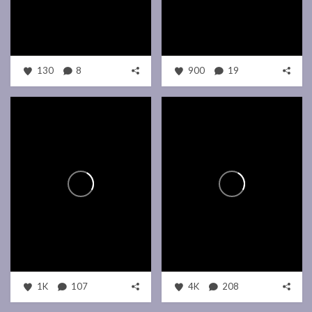
130
8
900
19
1K
107
4K
208