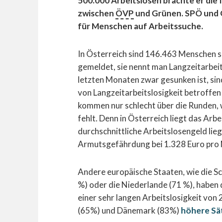
500.000 Arbeitslosen brachte er die 
zwischen
ÖVP
und Grünen. SPÖ und 
für Menschen auf Arbeitssuche.
In Österreich sind 146.463 Menschen 
gemeldet, sie nennt man Langzeitarbeit
letzten Monaten zwar gesunken ist, si
von Langzeitarbeitslosigkeit betroffen
kommen nur schlecht über die Runden, w
fehlt. Denn in Österreich liegt das Arb
durchschnittliche Arbeitslosengeld lieg
Armutsgefährdung bei 1.328 Euro pro
Andere europäische Staaten, wie die S
%) oder die Niederlande (71 %), haben 
einer sehr langen Arbeitslosigkeit von
(65%) und Dänemark (83%)
höhere Sä