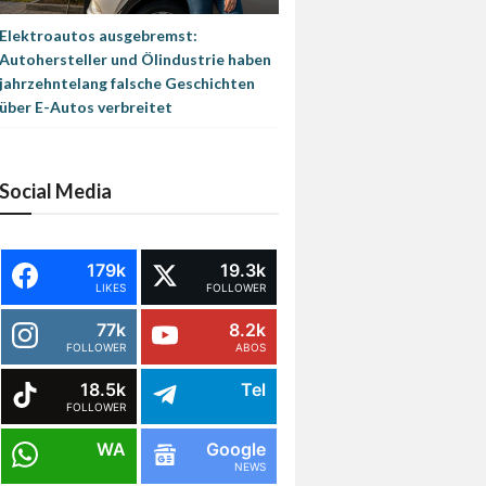
Elektroautos ausgebremst:
Autohersteller und Ölindustrie haben
jahrzehntelang falsche Geschichten
über E-Autos verbreitet
Social Media
179k
19.3k
LIKES
FOLLOWER
77k
8.2k
FOLLOWER
ABOS
18.5k
Tel
FOLLOWER
WA
Google
NEWS