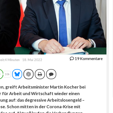
19 Kommentare
eit:4 Minuten
18. Mai 2022
gram
WhatsApp
Bluesky
ChatGPT
Drucken
Kommentieren
106
n, greift Arbeitsminister Martin Kocher bei
er für Arbeit und Wirtschaft wieder einen
ung auf: das degressive Arbeitslosengeld –
se. Schon mitten in der Corona-Krise mit