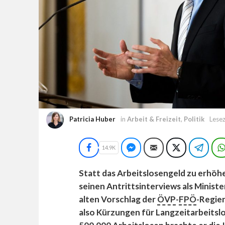
Patricia Huber
in
Arbeit & Freizeit
,
Politik
Lesez
Facebook
Facebook Messenger
E-Mail
Twitter
Tele
14.9K
Statt das Arbeitslosengeld zu erhöhe
seinen Antrittsinterviews als Minist
alten Vorschlag der
ÖVP
-
FPÖ
-Regier
also Kürzungen für Langzeitarbeitslo