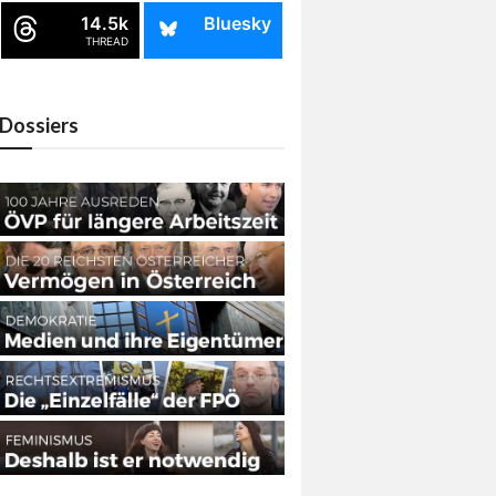
14.5k
Bluesky
THREAD
Dossiers