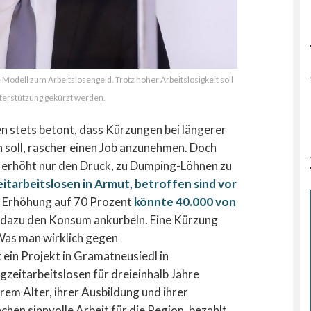
Modell zum Arbeitslosengeld. Trotz hoher Arbeitslosigkeit soll
nterstützung gekürzt werden.
n stets betont, dass Kürzungen bei längerer
n soll, rascher einen Job anzunehmen. Doch
, erhöht nur den Druck, zu Dumping-Löhnen zu
itarbeitslosen in Armut, betroffen sind vor
ne Erhöhung auf 70 Prozent
könnte 40.000 von
dazu den Konsum ankurbeln. Eine Kürzung
 Was man wirklich gegen
t ein Projekt in Gramatneusiedl in
gzeitarbeitslosen für dreieinhalb Jahre
rem Alter, ihrer Ausbildung und ihrer
hen sinnvolle Arbeit für die Region, bezahlt