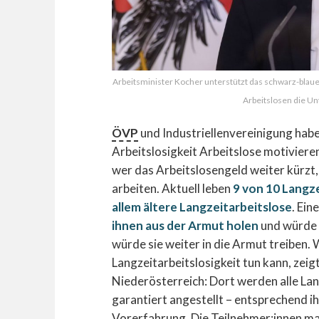
Arbeitsminister Kocher unterstützt das schwarz-blaue 
Arbeitslosen die U
ÖVP
und Industriellenvereinigung habe
Arbeitslosigkeit Arbeitslose motiviere
wer das Arbeitslosengeld weiter kürzt
arbeiten. Aktuell leben
9 von 10 Langze
allem ältere Langzeitarbeitslose
. Ei
ihnen aus der Armut holen
und würde 
würde sie weiter in die Armut treiben.
Langzeitarbeitslosigkeit tun kann, zeig
Niederösterreich: Dort werden alle Lan
garantiert angestellt – entsprechend ih
Vorerfahrung. Die Teilnehmer:innen mac