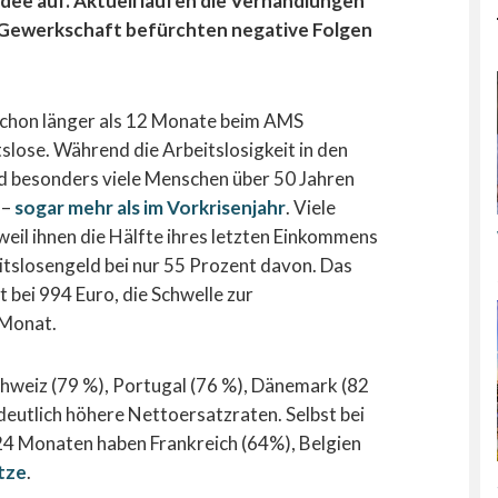
Idee auf. Aktuell laufen die Verhandlungen
Gewerkschaft befürchten negative Folgen
schon länger als 12 Monate beim AMS
slose. Während die Arbeitslosigkeit in den
nd besonders viele Menschen über 50 Jahren
 –
sogar mehr als im Vorkrisenjahr
. Viele
eil ihnen die Hälfte ihres letzten Einkommens
eitslosengeld bei nur 55 Prozent davon. Das
t bei 994 Euro, die Schwelle zur
 Monat.
chweiz (79 %), Portugal (76 %), Dänemark (82
deutlich höhere Nettoersatzraten. Selbst bei
 24 Monaten haben Frankreich (64%), Belgien
tze
.