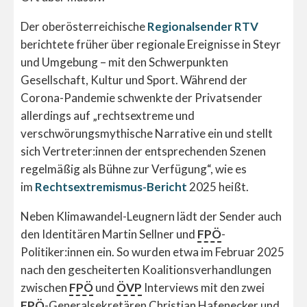
Der oberösterreichische
Regionalsender RTV
berichtete früher über regionale Ereignisse in Steyr
und Umgebung – mit den Schwerpunkten
Gesellschaft, Kultur und Sport. Während der
Corona-Pandemie schwenkte der Privatsender
allerdings auf „rechtsextreme und
verschwörungsmythische Narrative ein und stellt
sich Vertreter:innen der entsprechenden Szenen
regelmäßig als Bühne zur Verfügung“, wie es
im
Rechtsextremismus-Bericht
2025 heißt.
Neben Klimawandel-Leugnern lädt der Sender auch
den Identitären Martin Sellner und
FPÖ
-
Politiker:innen ein. So wurden etwa im Februar 2025
nach den gescheiterten Koalitionsverhandlungen
zwischen
FPÖ
und
ÖVP
Interviews mit den zwei
FPÖ
-Generalsekretären Christian Hafenecker und