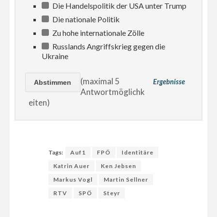
Die Handelspolitik der USA unter Trump
Die nationale Politik
Zu hohe internationale Zölle
Russlands Angriffskrieg gegen die
Ukraine
(maximal 5
Ergebnisse
Antwortmöglichk
eiten)
Tags:
Auf1
FPÖ
Identitäre
Katrin Auer
Ken Jebsen
Markus Vogl
Martin Sellner
RTV
SPÖ
Steyr