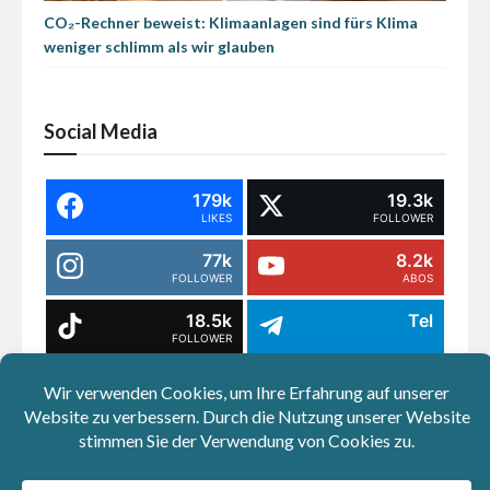
CO₂-Rechner beweist: Klimaanlagen sind fürs Klima
weniger schlimm als wir glauben
Social Media
179k
19.3k
LIKES
FOLLOWER
77k
8.2k
FOLLOWER
ABOS
18.5k
Tel
FOLLOWER
WA
Google
NEWS
14.5k
Bluesky
THREAD