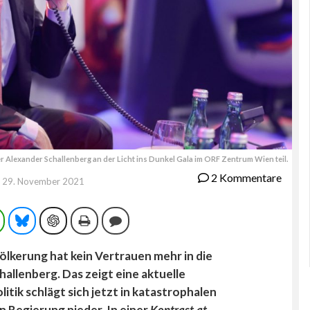
Alexander Schallenberg an der Licht ins Dunkel Gala im ORF Zentrum Wien teil.
2 Kommentare
29. November 2021
ram
WhatsApp
Bluesky
ChatGPT
Drucken
Kommentieren
lkerung hat kein Vertrauen mehr in die
allenberg. Das zeigt eine aktuelle
tik schlägt sich jetzt in katastrophalen
 Regierung nieder. In einer
Kontrast.at