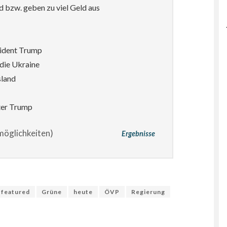
d bzw. geben zu viel Geld aus
sident Trump
die Ukraine
sland
ter Trump
öglichkeiten)
Ergebnisse
featured
Grüne
heute
ÖVP
Regierung