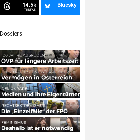
14.5k
Bluesky
THREAD
Dossiers