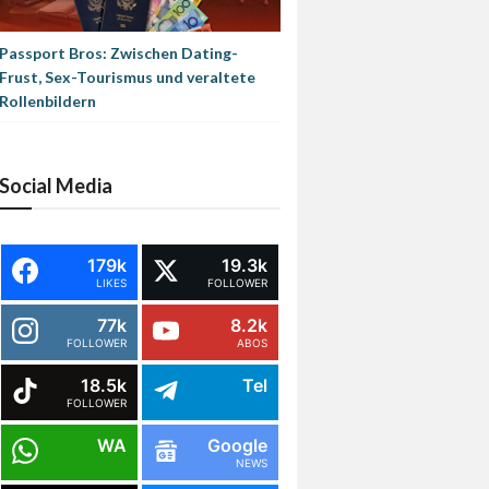
Passport Bros: Zwischen Dating-
Frust, Sex-Tourismus und veraltete
Rollenbildern
Social Media
179k
19.3k
LIKES
FOLLOWER
77k
8.2k
FOLLOWER
ABOS
18.5k
Tel
FOLLOWER
WA
Google
NEWS