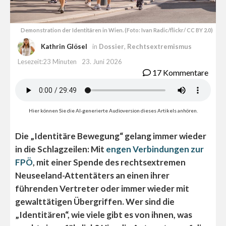
Demonstration der Identitären in Wien. (Foto: Ivan Radic/flickr/ CC BY 2.0)
Kathrin Glösel
in
Dossier
,
Rechtsextremismus
Lesezeit:23 Minuten
23. Juni 2026
17 Kommentare
Hier können Sie die AI-generierte Audioversion dieses Artikels anhören.
Die „Identitäre Bewegung“ gelang immer wieder
in die Schlagzeilen: Mit
engen Verbindungen zur
FPÖ
, mit einer Spende des rechtsextremen
Neuseeland-Attentäters an einen ihrer
führenden Vertreter oder immer wieder mit
gewalttätigen Übergriffen. Wer sind die
„Identitären“, wie viele gibt es von ihnen, was