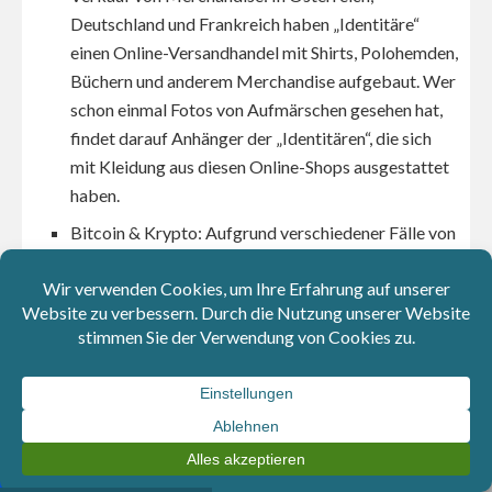
Deutschland und Frankreich haben „Identitäre“
einen Online-Versandhandel mit Shirts, Polohemden,
Büchern und anderem Merchandise aufgebaut. Wer
schon einmal Fotos von Aufmärschen gesehen hat,
findet darauf Anhänger der „Identitären“, die sich
mit Kleidung aus diesen Online-Shops ausgestattet
haben.
Bitcoin & Krypto: Aufgrund verschiedener Fälle von
Kontoentzügen versucht die Bewegung neue –
anonymere – Finanzierungswege zu erschließen.
Martin Sellner erklärte im März 2024 mit seinem
„Krypto-Masterplan“
, dass künftig mindestens ein
Drittel bis die Hälfte der aktuellen Transaktionen
über Bitcoin durchgeführt werden sollen. Damit
versuchen sie, konventionelle Banken zu umgehen
und Strafverfolgung zu erschweren.