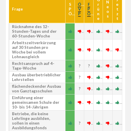
N
S
Ö
F
r
e
e
Frage
P
V
P
ü
t
o
Ö
P
Ö
n
z
s
e
t
Rücknahme des 12-
Stunden-Tages und der
60-Stunden-Woche
Arbeitszeitverkürzung
auf 30 Stunden pro
Woche bei vollem
Lohnausgleich
Rechtsanspruch auf 4-
?
?
Tage-Woche
Ausbau überbetrieblicher
?
Lehrstellen
flächendeckender Ausbau
?
von Ganztagsschulen
Einführung einer
gemeinsamen Schule der
10- bis 14-Jährigen
Betriebe, die keine
Lehrlinge ausbilden,
sollen in einen
?
Ausbildungsfonds