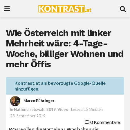
Wie Österreich mit linker
Mehrheit wäre: 4-Tage-
Woche, billiger Wohnen und
mehr Öffis
Kontrast.at als bevorzugte Google-Quelle
hinzufügen.
Marco Pühringer
in
Nationalratswahl 2019
,
Video
Lesezeit:5 Minuten
23. September 2019
0 Kommentare
Was wollen die Parteien? Was haben sie