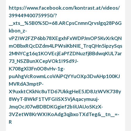
https://www.facebook.com/kontrast.at/videos/
399449400759950/?
__xts__%5B0%5D=68.ARCpsCnmnQrvslgq28P6G
kbon_z-
vPZIW2FZP6bb78XEgxhFxWDPJmOP5KvXrkQN
mOBbxRQcDZdm4LPWsiKbNIE_TrqQHn5ipzySqs
2MNYCg16q1KOVEcjEaPfZDNuzfjBBdwqKUL7ar
73_NSZBunXCepVOk1I9Sd9J-
K708gXl3Fn0O8vHv-1g-
puAhgVcRowmLcoVAiPQYYuOXp3DvAHp100KJ
MVRdA3mptP-
X9uxktCKkNc8uTD67UkkgHeE5JD8JzWVK738y
8WyT-BWkF1TVFGIiSX5VjAqacymuuj-
JmqOcJ07wBDBDKGgief2bIiUAUoSKzX-
3VZetW8KrWXIKoAdg3qjbxoTXdTeg&__tn__=-
R