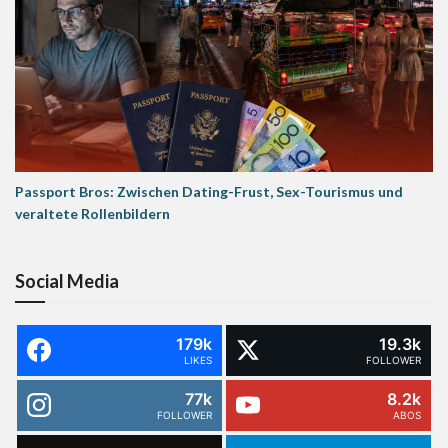
Passport Bros: Zwischen Dating-Frust, Sex-Tourismus und
veraltete Rollenbildern
Social Media
179k
19.3k
LIKES
FOLLOWER
77k
8.2k
FOLLOWER
ABOS