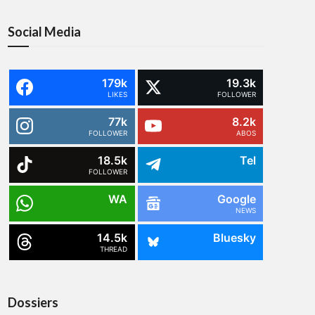
Social Media
179k
19.3k
LIKES
FOLLOWER
77k
8.2k
FOLLOWER
ABOS
18.5k
Tel
FOLLOWER
WA
Google
NEWS
14.5k
Bluesky
THREAD
Dossiers