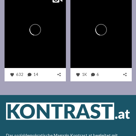
632
14
1K
6
Das sozialdemokratische Magazin Kontrast.at begleitet mit