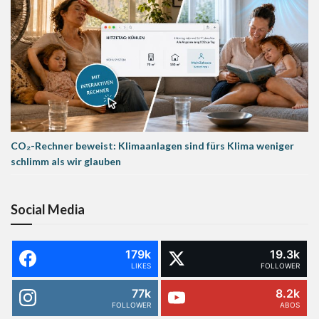
CO₂-Rechner beweist: Klimaanlagen sind fürs Klima weniger
schlimm als wir glauben
Social Media
179k
19.3k
LIKES
FOLLOWER
77k
8.2k
FOLLOWER
ABOS