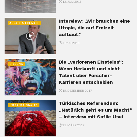
13. JULI 2018
Interview: „Wir brauchen eine
ARBEIT & FREIZEIT
Utopie, die auf Freizeit
aufbaut.“
5. MAI 2018
Die „verlorenen Einsteins“:
BILDUNG
Wenn Herkunft und nicht
Talent über Forscher-
Karrieren entscheiden
15. DEZEMBER 2017
Türkisches Referendum:
INTERNATIONALES
„Natürlich geht es um Macht“
– Interview mit Safile Usul
21. MÄRZ 2017