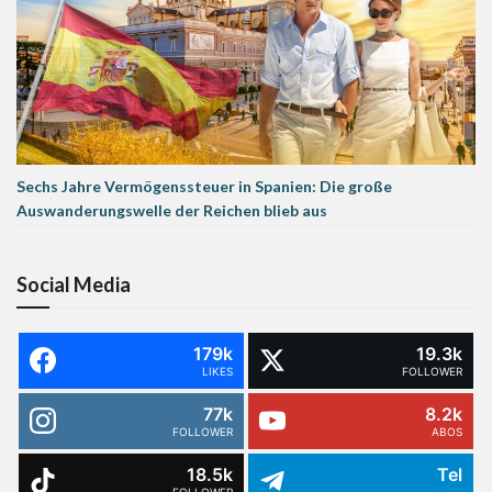
Sechs Jahre Vermögenssteuer in Spanien: Die große
Auswanderungswelle der Reichen blieb aus
Social Media
179k
19.3k
LIKES
FOLLOWER
77k
8.2k
FOLLOWER
ABOS
18.5k
Tel