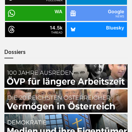
FOLLOWER
WA
Google
NEWS
14.5k
Bluesky
THREAD
Dossiers