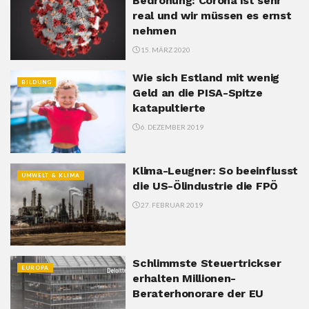
Bedrohung: Corona ist sehr
real und wir müssen es ernst
nehmen
15. MÄRZ 2020
Wie sich Estland mit wenig
BILDUNG
Geld an die PISA-Spitze
katapultierte
6. DEZEMBER 2019
Klima-Leugner: So beeinflusst
UMWELT & KLIMA
die US-Ölindustrie die FPÖ
27. FEBRUAR 2019
Schlimmste Steuertrickser
EUROPA
erhalten Millionen-
Beraterhonorare der EU