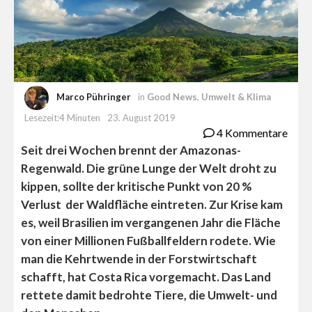
Marco Pühringer
in
Good News
,
Umwelt & Klima
Lesezeit:4 Minuten
23. August 2019
4 Kommentare
Seit drei Wochen brennt der Amazonas-
Regenwald. Die grüne Lunge der Welt droht zu
kippen, sollte der kritische Punkt von 20 %
Verlust der Waldfläche eintreten. Zur Krise kam
es, weil Brasilien im vergangenen Jahr die Fläche
von einer Millionen Fußballfeldern rodete. Wie
man die Kehrtwende in der Forstwirtschaft
schafft, hat Costa Rica vorgemacht. Das Land
rettete damit bedrohte Tiere, die Umwelt- und