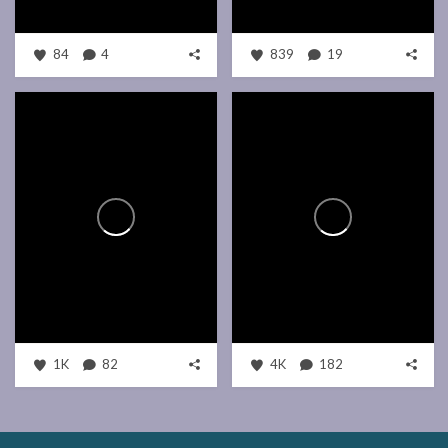
84
4
839
19
1K
82
4K
182