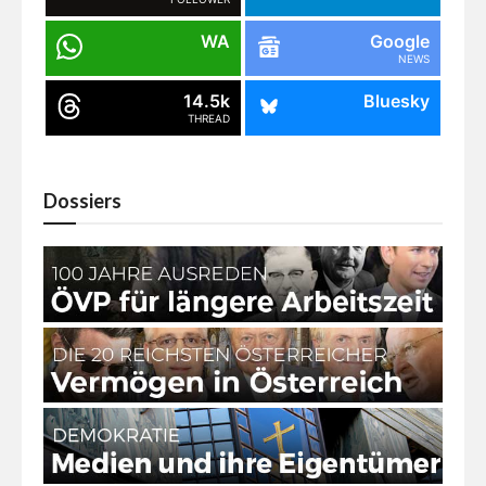
WA
Google
NEWS
14.5k
Bluesky
THREAD
Dossiers