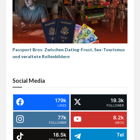
Passport Bros: Zwischen Dating-Frust, Sex-Tourismus
und veraltete Rollenbildern
Social Media
179k
19.3k
LIKES
FOLLOWER
77k
8.2k
FOLLOWER
ABOS
18.5k
Tel
FOLLOWER