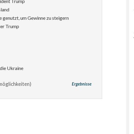
sident Trump
sland
e genutzt, um Gewinne zu steigern
ter Trump
die Ukraine
öglichkeiten)
Ergebnisse