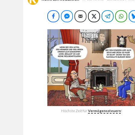
Facebook
Facebook Messenger
E-Mail
Twitter
Telegram
Wha
Höchste Zeit für
Vermögenssteuern
!