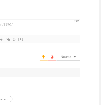
2500
{}
[+]
Neuste
orten