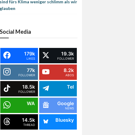
sind fürs Klima weniger schlimm als wir
glauben
Social Media
179k
19.3k
LIKES
FOLLOWER
77k
8.2k
FOLLOWER
ABOS
18.5k
Tel
FOLLOWER
WA
Google
NEWS
14.5k
Bluesky
THREAD