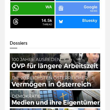
WA
Google
NEWS
14.5k
Bluesky
THREAD
Dossiers