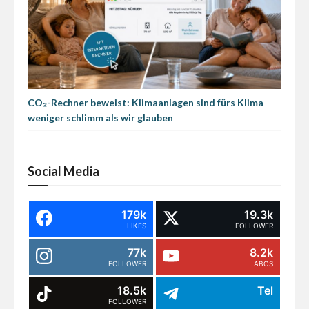
CO₂-Rechner beweist: Klimaanlagen sind fürs Klima
weniger schlimm als wir glauben
Social Media
179k
19.3k
LIKES
FOLLOWER
77k
8.2k
FOLLOWER
ABOS
18.5k
Tel
FOLLOWER