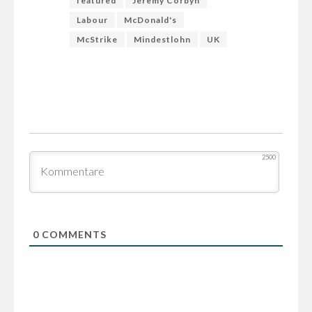
featured
Jeremy Corbyn
Labour
McDonald's
McStrike
Mindestlohn
UK
2500
0
COMMENTS