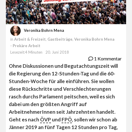
Veronika Bohrn Mena
in
Arbeit & Freizeit
,
Gastbeiträge
,
Veronika Bohrn Mena
- Prekäre Arbeit
Lesezeit:4 Minuten
20. Juni 2018
1 Kommentar
Ohne Diskussionen und Begutachtungszeit will
die Regierung den 12-Stunden-Tag und die 60-
Stunden-Woche für alle einführen. Sie wollen
diese Rückschritte und Verschlechterungen
rasch durchs Parlament peitschen, weil es sich
dabei um den größten Angriff auf
ArbeitnehmerInnen seit Jahrzehnten handelt.
Geht es nach
ÖVP
und
FPÖ
, sollen wir schon ab
Jänner 2019 an fünf Tagen 12 Stunden pro Tag,