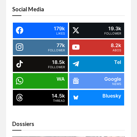
Social Media
179k
19.3k
LIKES
FOLLOWER
77k
8.2k
FOLLOWER
ABOS
18.5k
Tel
FOLLOWER
WA
Google
NEWS
14.5k
Bluesky
THREAD
Dossiers