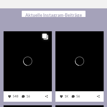
Aktuelle Instagram-Beiträge
548
16
1K
56