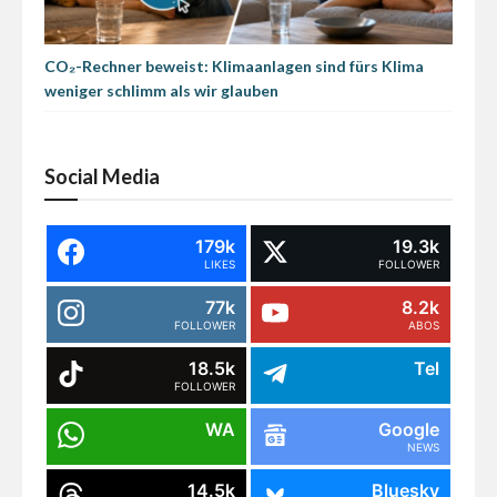
CO₂-Rechner beweist: Klimaanlagen sind fürs Klima
weniger schlimm als wir glauben
Social Media
179k
19.3k
LIKES
FOLLOWER
77k
8.2k
FOLLOWER
ABOS
18.5k
Tel
FOLLOWER
WA
Google
NEWS
14.5k
Bluesky