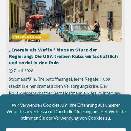
INTERNATIONALES
„Energie als Waffe“ bis zum Sturz der
Regierung: Die USA treiben Kuba wirtschaftlich
und sozial in den Ruin
7. Juli 2026
Stromausfälle, Treibstoffmangel, leere Regale: Kuba
steckt in einer dramatischen Versorgungskrise. Der
Politikwissenschaftler Bert Hoffmann erklärt im Interview,
warum die US-Politik...
Gerald Knaus: Abkommen mit sicheren
Drittstaaten würden Migrationswende
bringen
25. Juni 2026