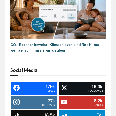
CO₂-Rechner beweist: Klimaanlagen sind fürs Klima
weniger schlimm als wir glauben
Social Media
179k
19.3k
LIKES
FOLLOWER
77k
8.2k
FOLLOWER
ABOS
18.5k
Tel