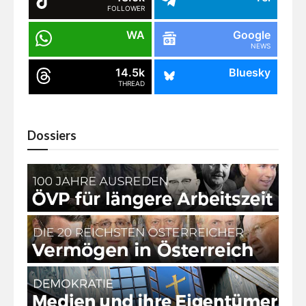
FOLLOWER
WA
Google
NEWS
14.5k
Bluesky
THREAD
Dossiers