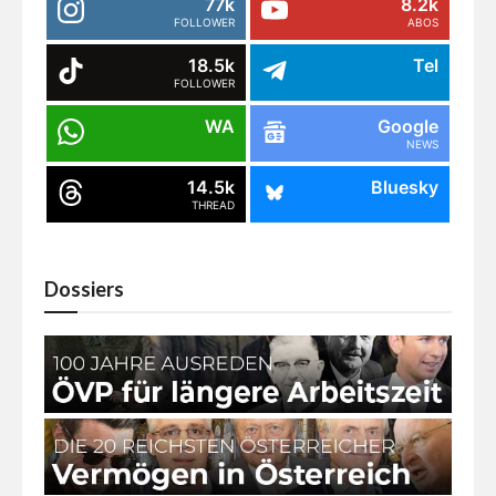
77k
8.2k
FOLLOWER
ABOS
18.5k
Tel
FOLLOWER
WA
Google
NEWS
14.5k
Bluesky
THREAD
Dossiers