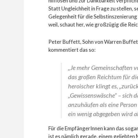
hilflosen und zur Dankbarkeit verpflic
Statt Ungleichheit in Frage zu stellen, s
Gelegenheit für die Selbstinszenierung
weil, schaut her, wie großzügig die Rei
Peter Buffett, Sohn von Warren Buffet
kommentiert das so:
„Je mehr Gemeinschaften v
das großen Reichtum für di
heroischer klingt es, „zurüc
„Gewissenswäsche“ – sich d
anzuhäufen als eine Perso
ein wenig abgegeben wird al
Für die EmpfängerInnen kann das sogar
ist es nämlich gerade, einem geliebten