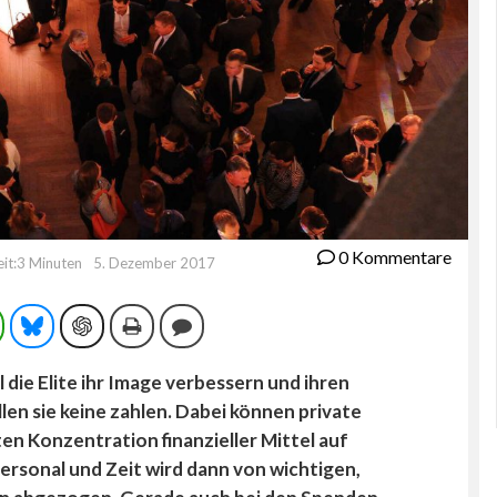
0 Kommentare
eit:3 Minuten
5. Dezember 2017
ram
WhatsApp
Bluesky
ChatGPT
Drucken
Kommentieren
l die
Elite ihr Image verbessern und ihren
en sie keine zahlen. Dabei können private
n Konzentration finanzieller Mittel auf
ersonal und Zeit wird dann von wichtigen,