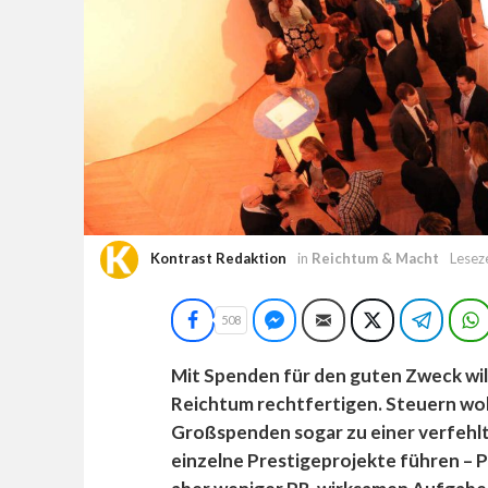
Kontrast Redaktion
in
Reichtum & Macht
Lesez
Facebook
Facebook Messenger
E-Mail
Twitter
Teleg
508
Mit Spenden für den guten Zweck wil
Reichtum rechtfertigen. Steuern woll
Großspenden sogar zu einer verfehlte
einzelne Prestigeprojekte führen – P