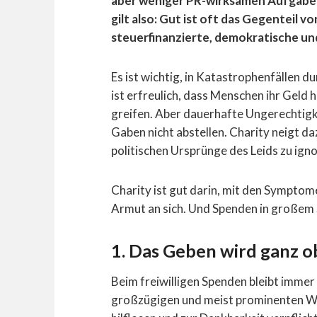
aber weniger PR-wirksamen Aufgabe
gilt also: Gut ist oft das Gegenteil vo
steuerfinanzierte, demokratische un
Es ist wichtig, in Katastrophenfällen d
ist erfreulich, dass Menschen ihr Geld
greifen. Aber dauerhafte Ungerechtigk
Gaben nicht abstellen. Charity neigt daz
politischen Ursprünge des Leids zu ignor
Charity ist gut darin, mit den Sympto
Armut an sich. Und Spenden in großem S
1. Das Geben wird ganz o
Beim freiwilligen Spenden bleibt immer 
großzügigen und meist prominenten Woh