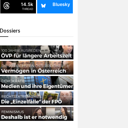
14.5k
Bluesky
THREAD
Dossiers