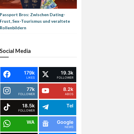
Passport Bros: Zwischen Dating-
Frust, Sex-Tourismus und veraltete
Rollenbildern
Social Media
179k
19.3k
LIKES
FOLLOWER
77k
8.2k
FOLLOWER
ABOS
18.5k
Tel
FOLLOWER
WA
Google
NEWS