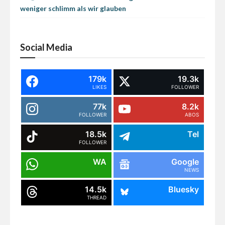
weniger schlimm als wir glauben
Social Media
179k
19.3k
LIKES
FOLLOWER
77k
8.2k
FOLLOWER
ABOS
18.5k
Tel
FOLLOWER
WA
Google
NEWS
14.5k
Bluesky
THREAD