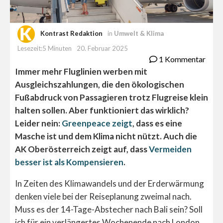
Kontrast Redaktion
in
Umwelt & Klima
Lesezeit:5 Minuten
20. Februar 2025
1 Kommentar
Immer mehr Fluglinien werben mit
Ausgleichszahlungen, die den ökologischen
Fußabdruck von Passagieren trotz Flugreise klein
halten sollen. Aber funktioniert das wirklich?
Leider nein:
Greenpeace zeigt
, dass es eine
Masche ist und dem Klima nicht nützt. Auch die
AK Oberösterreich zeigt auf, dass
Vermeiden
besser ist als Kompensieren
.
In Zeiten des Klimawandels und der Erderwärmung
denken viele bei der Reiseplanung zweimal nach.
Muss es der 14-Tage-Abstecher nach Bali sein? Soll
ich für ein verlängertes Wochenende nach London