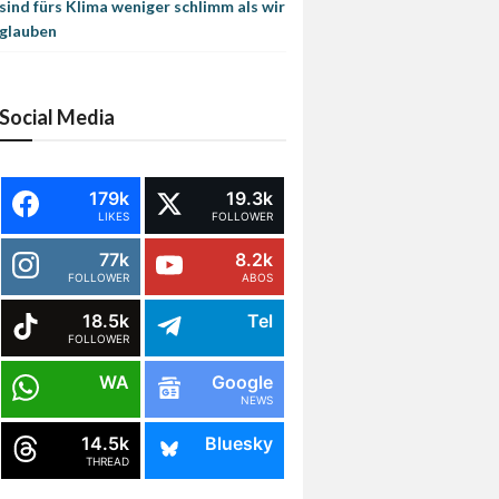
sind fürs Klima weniger schlimm als wir
glauben
Social Media
179k
19.3k
LIKES
FOLLOWER
77k
8.2k
FOLLOWER
ABOS
18.5k
Tel
FOLLOWER
WA
Google
NEWS
14.5k
Bluesky
THREAD