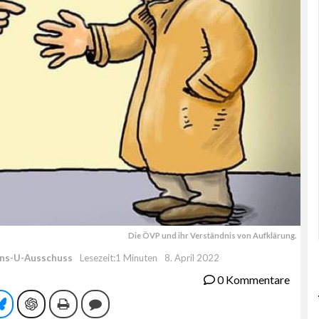
Die ÖVP und ihr Verständnis von Aufklärung.
ns-U-Ausschuss
Lesezeit:1 Minuten
8. April 2022
0 Kommentare
tsApp
Bluesky
ChatGPT
Drucken
Kommentieren