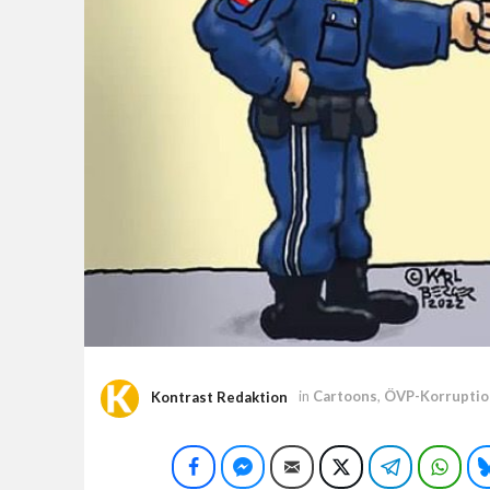
Kontrast Redaktion
in
Cartoons
,
ÖVP-Korruptio
Facebook
Facebook Messenger
E-Mail
Twitter
Telegram
Wha