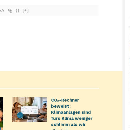
{}
[+]
CO₂-Rechner
beweist:
Klimaanlagen sind
fürs Klima weniger
schlimm als wir