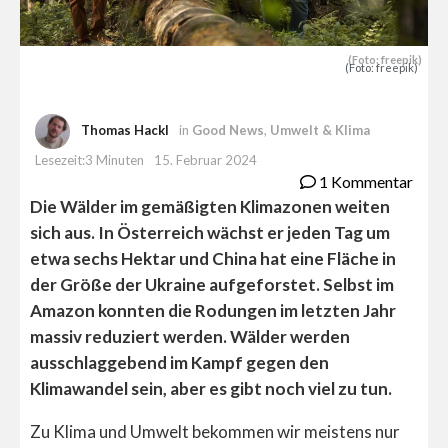
(Foto: freepik)
(Foto: freepik)
Thomas Hackl
in
Good News
,
Umwelt & Klima
Lesezeit:3 Minuten
15. Februar 2024
1 Kommentar
Die Wälder im gemäßigten Klimazonen weiten
sich aus. In Österreich wächst er jeden Tag um
etwa sechs Hektar und China hat eine Fläche in
der Größe der Ukraine aufgeforstet. Selbst im
Amazon konnten die Rodungen im letzten Jahr
massiv reduziert werden. Wälder werden
ausschlaggebend im Kampf gegen den
Klimawandel sein, aber es gibt noch viel zu tun.
Zu Klima und Umwelt bekommen wir meistens nur