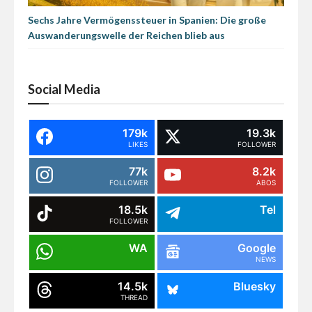
Sechs Jahre Vermögenssteuer in Spanien: Die große
Auswanderungswelle der Reichen blieb aus
Social Media
179k
19.3k
LIKES
FOLLOWER
77k
8.2k
FOLLOWER
ABOS
18.5k
Tel
FOLLOWER
WA
Google
NEWS
14.5k
Bluesky
THREAD